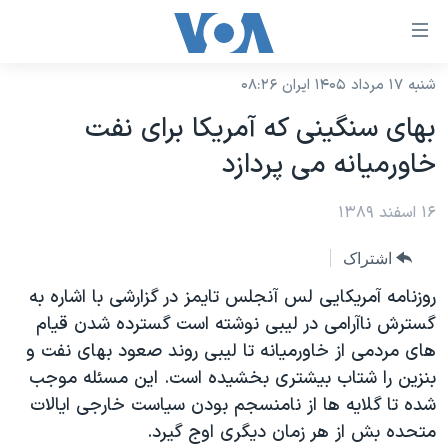
ینکهای
ابل
سترسی
شنبه ۱۷ مرداد ۱۴۰۵ ایران ۰۸:۲۶
خانه
هش
بهای سنگینی که آمریکا برای نفت
نسخه سبک وب‌سایت
ه
خاورمیانه می پردازد
حتوای
موضوع ها
صلی
۱۶ اسفند ۱۳۸۹
برنامه های تلویزیونی
ایران
هش
جدول برنامه ها
ه
آمریکا
اشتراک
فحه
صفحه‌های ویژه
جهان
روزنامه آمریکایی لس آنجلس تایمز در گزارشی با اشاره به
صلی
فرکانس‌های صدای آمریکا
گسترش ناآرامی در لیبی نوشته است گسترده شدن قیام
ورزشی
جام جهانی ۲۰۲۶
هش
های مردمی از خاورمیانه تا لیبی روند صعود بهای نفت و
پخش رادیویی
ه
گزیده‌ها
عملیات خشم حماسی
بنزین را شتاب بیشتری بخشیده است. این مسئله موجب
ستجو
۲۵۰سالگی آمریکا
ویژه برنامه‌ها
شده تا گلایه ها از نامنسجم بودن سیاست خارجی ایالات
یادگیری زبان انگلیسی
متحده بش از هر زمان دیگری اوج گیرد.
ویدیوها
بایگانی برنامه‌های تلویزیونی