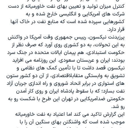
اسرائیل در جنگ
کنترل میزان تولید و تعیین بهای نفت خاورمیانه از دست
نرگس محمدی برنده جایزه نوبل صلح
شرکت های آمریکایی و انگلیسی خارج شده و به
کشورهایی سپرده شده است که منابع نفت در خاک آنها
همایش محافظه‌کاران آمریکا «سی‌پک»
قرار دارد.
صفحه‌های ویژه
پرزیدنت نیکسون، رییس جمهوری وقت آمریکا در واکنش
سفر پرزیدنت ترامپ به چین
به این تحولات، به دو کشوری روی آورد که صرف نظر از
حکومت استبدادی، هم پیمان ایالات متحده در جنگ سرد
بودند: ایران و عربستان سعودی. این روزنامه می افزاید
نیکسون قصد داشت تا با تأمین کمک های نظامی و
تشویق به وابستگی متقابلاقتصادی، از آن دو کشور ستون
های استواری در برابر اتحاد شوروی و راه اندازی جریان آزاد
نفت بسازد؛ که با سقوط پادشاه ایران و روی کار آمدن
حکومتی ضدآمریکایی در تهران این طرح با شکست رو به
رو شد.
این گزارش تاکید می کند اما اعتیاد به نفت خاورمیانه
موجب شده است که واشنگتن بهای سنگین آن را با