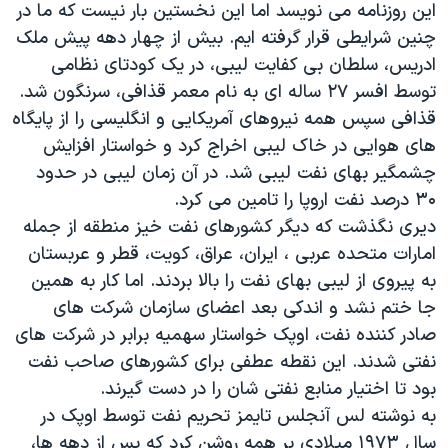
این روزنامه می نویسد اما این نخستین بار نیست که ما در
دنبال کنید
مستندها
فرهنگ و زندگی
چنین شرایطی قرار گرفته ایم. بیش از چهار دهه پیش ملک
حقوق شهروندی
انتخابات ریاست جمهوری آمریکا ۲۰۲۴
ادریس، سلطان بی کفایت لیبی، در یک کودتای نظامی
توسط افسر ۲۷ ساله ای به نام معمر قذافی، سرنگون شد.
اقتصادی
حمله جمهوری اسلامی به اسرائیل
قذافی سپس همه نیروهای آمریکایی و انگلیسی را از پایگاه
رمز مهسا
علم و فناوری
های هوایی در خاک لیبی اخراج کرد و خواستار افزایش
زبانهای مختلف
اسرائیل در جنگ
ورزش زنان در ایران
چشمگیر بهای نفت لیبی شد. در آن زمان لیبی در حدود
۳۰ درصد نفت اروپا را تامین می کرد.
گالری عکس
اعتراضات زن، زندگی، آزادی
دیری نگذشت که دیگر کشورهای نفت خیز منطقه از جمله
آرشیو پخش زنده
مجموعه مستندهای دادخواهی
امارات متحده عربی ، ایران، عراق، کویت، قطر و عربستان
تریبونال مردمی آبان ۹۸
به پیروی از لیبی بهای نفت را بالا بردند. اما کار به همین
جا ختم نشد و اندکی بعد اعضای سازمان شرکت های
دادگاه حمید نوری
صادر کننده نفت، اوپک خواستار سهمیه برابر در شرکت های
چهل سال گروگان‌گیری
نفتی شدند. این نقطه عطفی برای کشورهای صاحب نفت
قانون شفافیت دارائی کادر رهبری ایران
بود تا اختیار منابع نفتی شان را در دست گیرند.
به نوشته لس آنجلس تایمز تحریم نفت توسط اوپک در
اعتراضات مردمی آبان ۹۸
سال ۱۹۷۳ میلادی بر همه روشن کرد که پس از دهه ها،