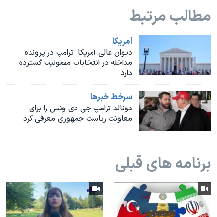
اسرائیل در جنگ
مطالب مرتبط
نرگس محمدی برنده جایزه نوبل صلح
همایش محافظه‌کاران آمریکا «سی‌پک»
آمريکا
دیوان عالی آمریکا: ترامپ در پرونده
صفحه‌های ویژه
مداخله در انتخابات مصونیت گسترده
دارد
سفر پرزیدنت ترامپ به چین
سرخط خبرها
دونالد ترامپ جی دی ونس را برای
معاونت ریاست جمهوری معرفی کرد
برنامه های قبلی