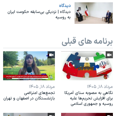
اسرائیل در جنگ
دیدگاه
نرگس محمدی برنده جایزه نوبل صلح
دیدگاه | نزدیکی بی‌سابقه حکومت ایران
به روسیه
همایش محافظه‌کاران آمریکا «سی‌پک»
صفحه‌های ویژه
برنامه های قبلی
سفر پرزیدنت ترامپ به چین
مرداد ۱۸, ۱۴۰۵
مرداد ۱۸, ۱۴۰۵
نگاهی به مصوبه سنای آمریکا
تجمع‌های اعتراضی
برای افزایش تحریم‌ها علیه
بازنشستگان در اصفهان و تهران
روسیه و جمهوری اسلامی