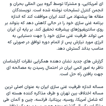
اسرائیل در جنگ
ای آمریکایی، و مشترکا توسط گروه بین المللی بحران و
انجمن کنترل تسلیحات نوشته شده است. نویسندگان
نرگس محمدی برنده جایزه نوبل صلح
مقاله ها پیشنهاد می کنند ایران موافقت کند که اندازه
همایش محافظه‌کاران آمریکا «سی‌پک»
برنامه غنی سازی خود را در حالی کاهش دهد که بتواند بر
صفحه‌های ویژه
روی سانتریفیوژهای پیشرفته تحقیق کند. بر پایه آن ایران
می تواند ظرفیت غنی سازی خود را جهت دستیابی به
سفر پرزیدنت ترامپ به چین
انرژی مورد نیازش پس از اتمام دوره توافق در صورتی که
مناسب بداند گسترش دهد.
گزارش های جدید نشان دهنده همگرایی نظرات کارشناسان
ناظر به امور اتمی ایران در احتمال رسیدن به مصالحه ای
جهت یافتن راه حل است.
مساله اندازه ظرفیت غنی سازی ایران به عنوان اصلی ترین
مساله اختلاف بین تهران و طرف مذاکره کننده هسته ای
که شامل آمریکا، روسیه، بریتانیا، فرانسه، چین و آلمان طی