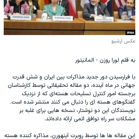
دنبال کنید
مستندها
فرهنگ و زندگی
حقوق شهروندی
انتخابات ریاست جمهوری آمریکا ۲۰۲۴
اقتصادی
حمله جمهوری اسلامی به اسرائیل
رمز مهسا
علم و فناوری
عکس آرشیو
زبانهای مختلف
اسرائیل در جنگ
ورزش زنان در ایران
به قلم لورا روزن - المانیتور
گالری عکس
اعتراضات زن، زندگی، آزادی
آرشیو پخش زنده
مجموعه مستندهای دادخواهی
با فرارسیدن دور جدید مذاکرات بین ایران و شش قدرت
جهانی در ماه آینده، دو مقاله تحقیقاتی توسط کارشناسان
تریبونال مردمی آبان ۹۸
برجسته امور کنترل تسلیحات هسته‌ای که از نزدیک
دادگاه حمید نوری
گفتگوهای هسته ای را دنبال می کنند منتشر شده است.
چهل سال گروگان‌گیری
نویسندگان این دو نوشتار، نسخه هایی برای غلبه بر
مشکلات سر راه توافق اتمی ارائه داده‌اند.
قانون شفافیت دارائی کادر رهبری ایران
اعتراضات مردمی آبان ۹۸
این مقاله ها ها توسط روبرت آینهورن، مذاکره کننده هسته