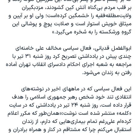
اسرائیل در جنگ
بر قلب مردم بی‌گناه آتش کین گشودند، مزدبگیران
نرگس محمدی برنده جایزه نوبل صلح
ولایت‌مطلقه‌فقیه را خشمگین کرده‌است؛ ولی او بر آیین و
میثاق خویش استوار است و صلابت پوچ و پوشالی این
همایش محافظه‌کاران آمریکا «سی‌پک»
گروهِ ورشکسته را به سُخره می‌گیرد.»
صفحه‌های ویژه
سفر پرزیدنت ترامپ به چین
ابوالفضل قدیانی، فعال سیاسی مخالف علی خامنه‌ای
چندی پیش در یادداشتی تصریح کرد روز شنبه ۳۱ تیر با
مراجعه به شعبه اجرای احکام دادسرای انقلاب تهران آماده
رفتن به زندان می‌شود.
این فعال سیاسی که در ماههای اخیر در نوشته‌های
انتقادی تند خود شخص رهبر جمهوری اسلامی را هدف
قرار داده است، روز شنبه ۲۴ تیر در یادداشتی که در سایت
«کلمه» منتشر شده است نوشت:«همان‌طور که مکرر اعلام
کرده‌ام علی‌رغم تمام بیماری‌هایی که دارم، از زندان
استقبال می‌کنم چرا که مشتاقم در کنار و همراه برادران و