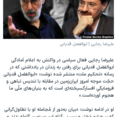
دنبال کنید
مستندها
فرهنگ و زندگی
حقوق شهروندی
انتخابات ریاست جمهوری آمریکا ۲۰۲۴
اقتصادی
حمله جمهوری اسلامی به اسرائیل
رمز مهسا
علم و فناوری
زبانهای مختلف
اسرائیل در جنگ
ورزش زنان در ایران
علیرضا رجایی | ابوالفضل قدیانی
گالری عکس
اعتراضات زن، زندگی، آزادی
علیرضا رجایی فعال سیاسی در واکنش به اعلام آمادگی
آرشیو پخش زنده
مجموعه مستندهای دادخواهی
ابوالفضل قدیانی برای رفتن به زندان در یادداشتی که در
تریبونال مردمی آبان ۹۸
رسانه «تحکیم ملت» منتشر شده نوشت: «ابوالفضل قدیانی
حجّت‌ موجه امروز ایران‌زمین در مقابله با تندیس تباهی و
دادگاه حمید نوری
فرومایگیِ افسارگسیخته‌ای است که به بنیان‌های ملّی ما
چهل سال گروگان‌گیری
هجوم آورده‌است.»
قانون شفافیت دارائی کادر رهبری ایران
او در ادامه نوشت: «بیان به‌دور از مُجامله‌ او با تطاول‌گرانی
اعتراضات مردمی آبان ۹۸
که بر چشم دختر و‌ پسر بی‌گناه این سرزمین گلوله زدند و