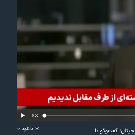
No m
0:00
دانلود
جیتال؛ گفت‌وگو با
EMBED