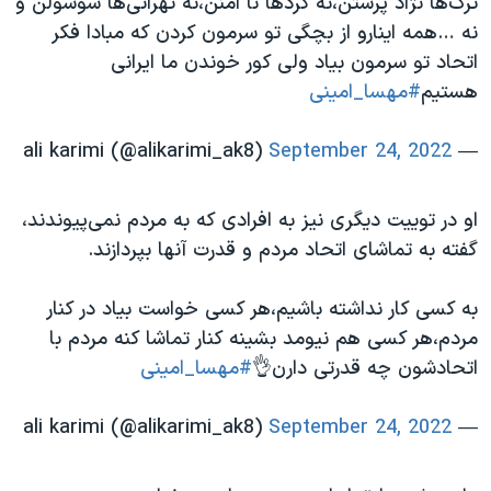
ترک‌ها نژاد پرستن،نه کردها نا امنن،نه تهرانی‌ها سوسولن و
اسرائیل در جنگ
نه …همه اینارو از بچگی تو سرمون کردن که مبادا فکر
نرگس محمدی برنده جایزه نوبل صلح
اتحاد تو سرمون بیاد ولی کور خوندن ما ایرانی
همایش محافظه‌کاران آمریکا «سی‌پک»
هستیم
#مهسا_امینی
صفحه‌های ویژه
September 24, 2022
— ali karimi (@alikarimi_ak8)
سفر پرزیدنت ترامپ به چین
او در توییت دیگری نیز به افرادی که به مردم نمی‌پیوندند،
گفته به تماشای اتحاد مردم و قدرت آنها بپردازند.
به کسی کار نداشته باشیم،هر کسی خواست بیاد در کنار
مردم،هر کسی هم نیومد بشینه کنار تماشا کنه مردم با
اتحادشون چه قدرتی دارن👌
#مهسا_امینی
September 24, 2022
— ali karimi (@alikarimi_ak8)