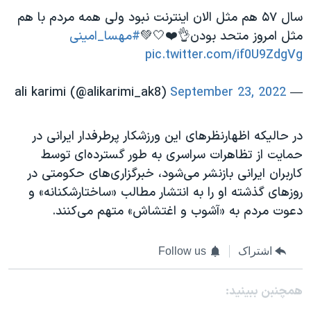
سال ۵۷ هم مثل الان اینترنت نبود ولی همه مردم با هم
مثل امروز متحد بودن👌❤️🤍💚
#مهسا_امینی
pic.twitter.com/if0U9ZdgVg
September 23, 2022
— ali karimi (@alikarimi_ak8)
در حالیکه اظهارنظرهای این ورزشکار پرطرفدار ایرانی در
حمایت از تظاهرات سراسری به طور گسترده‌ای توسط
کاربران ایرانی بازنشر می‌شود، خبرگزاری‌های حکومتی در
روزهای گذشته او را به انتشار مطالب
«ساختارشکنانه» و
دعوت مردم به «آشوب و اغتشاش» متهم می‌کنند.
اشتراک
Follow us
همچنبن ببینید: