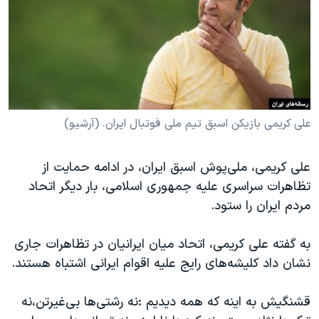
دنبال کنید
مستندها
فرهنگ و زندگی
حقوق شهروندی
انتخابات ریاست جمهوری آمریکا ۲۰۲۴
اقتصادی
حمله جمهوری اسلامی به اسرائیل
رمز مهسا
علم و فناوری
زبانهای مختلف
اسرائیل در جنگ
ورزش زنان در ایران
علی کریمی بازیکن اسبق تیم ملی فوتبال ایران. (آرشیو)
گالری عکس
اعتراضات زن، زندگی، آزادی
علی کریمی، ملی‌پوش اسبق ایران، در ادامه حمایت از
آرشیو پخش زنده
مجموعه مستندهای دادخواهی
تظاهرات سراسری علیه جمهوری اسلامی، بار دیگر اتحاد
تریبونال مردمی آبان ۹۸
مردم ایران را ستود.
دادگاه حمید نوری
به گفته علی کریمی، اتحاد میان ایرانیان در تظاهرات جاری
چهل سال گروگان‌گیری
نشان داد کلیشه‌های رایج علیه اقوام ایرانی اشتباه هستند.
قانون شفافیت دارائی کادر رهبری ایران
اعتراضات مردمی آبان ۹۸
قشنگیش به اینه که همه دیدیم :نه رشتی‌ها بی‌غیرتن،نه