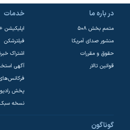
در باره ما
خدمات
متمم بخش ۵۰۸
اپلیکیشن +VOA
منشور صدای آمریکا
فیلترشکن
حقوق و مقررات
اشتراک خبرن
قوانین تالار
آگهی استخد
فرکانس‌های 
پخش رادیو
یادگیری زبان انگلیسی
نسخه سبک 
دنبال کنید
گوناگون