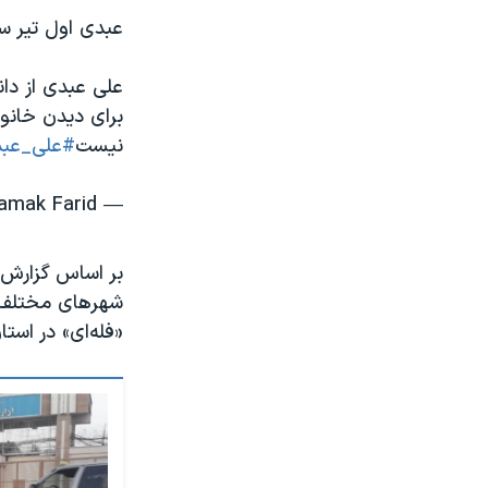
عبدی اول تیر سا
برای دیدن خانوا
نیست
#علی_عب
— Siamak Farid سیامک فرید (@siamakfarid)
بر اساس گزارش‌
شهرهای مختلف ا
«فله‌ای» در استا