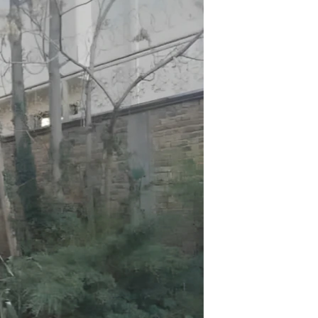
مستندها
فرهنگ و زندگی
حقوق شهروندی
انتخابات ریاست جمهوری آمریکا ۲۰۲۴
اقتصادی
حمله جمهوری اسلامی به اسرائیل
رمز مهسا
علم و فناوری
اسرائیل در جنگ
ورزش زنان در ایران
گالری عکس
اعتراضات زن، زندگی، آزادی
آرشیو پخش زنده
مجموعه مستندهای دادخواهی
تریبونال مردمی آبان ۹۸
دادگاه حمید نوری
چهل سال گروگان‌گیری
قانون شفافیت دارائی کادر رهبری ایران
اعتراضات مردمی آبان ۹۸
اسرائیل در جنگ