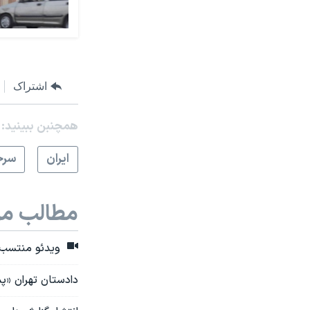
اشتراک
همچنبن ببینید:
ايران
سرخ
مطالب مر
ویدئو منتسب ب
دادستان تهران «پس