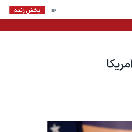
پخش زنده
مریکا