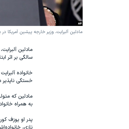
نرگس محمدی برنده جایزه نوبل صلح
همایش محافظه‌کاران آمریکا «سی‌پک»
صفحه‌های ویژه
مادلین آلبرایت، وزیر خارجه پیشین آمریکا در یک سخنر
سفر پرزیدنت ترامپ به چین
سالگی بر اثر اب
خانواده آلبرایت ب
خستگی ناپذیر د
به همراه خانواد
پدر او یوزف کو
نازی، خانواده‌ا