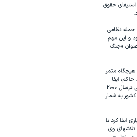
استیفای حقوق
.
ابق حمله نظامی
د و این مهم
 عنوان «جنگ
، هیچگاه مثمر
حاکم، ایفا
کرد. سفر او به پیونگ یانگ و دیدارش با كیم جونگ ایل ، رهبر وقت كره شمالی درسال ۲۰۰۰
 کشور به شمار
ی ایفا کرد تا
 تلاشهای وی