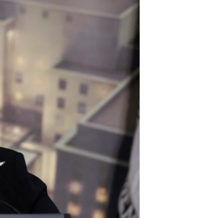
مستندها
فرهنگ و زندگی
حقوق شهروندی
انتخابات ریاست جمهوری آمریکا ۲۰۲۴
اقتصادی
حمله جمهوری اسلامی به اسرائیل
رمز مهسا
علم و فناوری
اسرائیل در جنگ
ورزش زنان در ایران
گالری عکس
اعتراضات زن، زندگی، آزادی
آرشیو پخش زنده
مجموعه مستندهای دادخواهی
تریبونال مردمی آبان ۹۸
دادگاه حمید نوری
چهل سال گروگان‌گیری
قانون شفافیت دارائی کادر رهبری ایران
اعتراضات مردمی آبان ۹۸
اسرائیل در جنگ