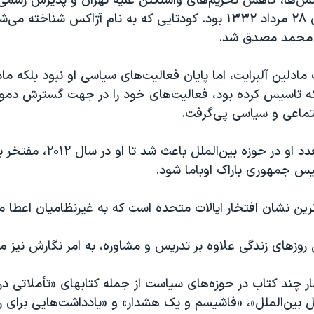
تنش‌ها، کاهش تحریم‌های واشنگتن علیه تهران و پذیرش رسم
آمریکا در کودتای ۲۸ مرداد ۱۳۳۲ بود. کودتایی که به نام آژاکس شنا
 محمد مصدق شد.
ت مادلین آلبرایت، اما پایان فعالیت‌های سیاسی او نبود بلکه ما
که تاسیس کرده بود، فعالیت‌های خود را در جهت گسترش دمو
جتماعی و سیاسی پی‌گرفت.
فعالیت‌های متعدد او در حوزه بین‌
ئیس جمهوری باراک اوباما شود.
ترين نشان افتخار ايالات متحده است که به غيرنظاميان اعطا 
 روزهای زندگی علاوه بر تدریس و مشاوره، به امر نگارش نیز مب
شار چند کتاب در حوزه‌های سیاست از جمله کتابهای «تأملاتی در 
ئل بین‌الملل»، «فاشیسم و یک هشدار» و «یادداشت‌هایی برای