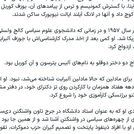
ایتا، با گسترش کمونیسم و ترس از پیامدهای آن، یوزف کوربل خا
مادلین کوربل در سال ۱۹۵۷ و در زمانی که دانشجوی علوم سیاسی کال
یکا شد. او کمی بعد از اخذ مدرک کارشناسی‌اش با جوزف آلبرای
ازدواج کرد.
 دو دختر دوقلو به نام‌های آلیس پترسون و آن کوربل بود.
اه برای مادلین که حالا مادلین آلبرایت شناخته می‌شد، نبود. او
دهه هفتاد همزمان با کارکردن روی تز دکترای خود، در دفتر مش
گنو برژنسکی کارآموزی خود را شروع کرد.
 ۸۰ میلادی او که به عنوان استاد دانشگاه در جرج تاون واشنگتن دی
ی از چهره‌های سیاسی در واشنگتن آشنا شد و از همین جا بود 
او با افراد ذینفوذ پایتخت و تصمیم ‌گیران حزب دموکرات، تق