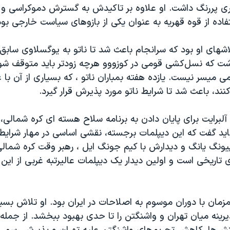
 پررنگ داشت. او علاوه بر تاکیدش به گسترش دموکراسی و 
فاده از قوه قهریه به عنوان یکی از بازوهای سیاست خارجی بود
سال ۱۹۹۹ تلاشهای او بود که سرانجام باعث شد تا ناتو به یوگسلاوی س
داشت که نسل‌کشی قومی در کوزووو هرچه زودتر باید متوقف شو
ی میسر نیست. یازده هفته بمباران ناتو ، که بسیاری از آن با
کنند، باعث شد تا شرایط ناتو مورد پذیرش قرار گیرد.
آلبرایت برای پایان دادن به برنامه سلاح هسته ای کره شمالی
 باید گفت که این دیپلمات برجسته، نقشی اساسی در مهار شرایط 
ای تاریخی است و اولین دیدار یک دیپلمات عالیرتبه غربی از این
مزمان با دوران موسوم به اصلاحات در ایران بود. او تلاش بسیار
رینه میان تهران و واشنگتن را تا حدی بهبود ببخشد. از جمله