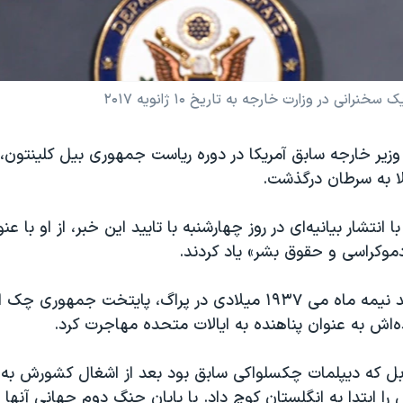
انی در وزارت خارجه به تاریخ ۱۰ ژانویه ۲۰۱۷
تلا به سرطان درگذشت.
ا انتشار بیانیه‌ای در روز چهارشنبه با تایید این خبر، از او با ع
موکراسی و حقوق بشر» یاد کردند.
مادلین که متولد نیمه ماه می ۱۹۳۷ میلادی در پراگ، پایتخت جم
ه‌اش به عنوان پناهنده به ایالات متحده مهاجرت کرد.
ربل که دیپلمات چکسلواکی سابق بود بعد از اشغال کشورش به
ش را ابتدا به انگلستان کوچ داد. با پایان جنگ دوم جهانی آنها