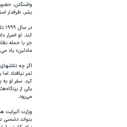
واشنگتن، حضوری
بشر، طرفدار است
در 
کند. او اصرار 
جز با حمله نظام
مادلین» یاد می‌
اگر چه تلاشهای 
ثمر نیافتاد اما
یکی از بزنگاه‌ه
می‌رود.
وزارت آلبرایت ه
بتواند دشمنی دی