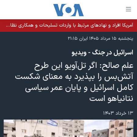
ینکهای
ابل
سترسی
آمریکا افراد و نهادهای مرتبط با واردات تسلیحات و همکاری نظامی کوبا را تحریم کرد
خانه
هش
پنجشنبه ۱۵ مرداد ۱۴۰۵ ایران ۲۱:۱۵
نسخه سبک وب‌سایت
ه
اسرائیل در جنگ - ویدیو
حتوای
موضوع ها
صلی
علم صالح: اگر تل‌آویو این طرح
برنامه های تلویزیونی
ایران
هش
آتش‌بس را بپذیرد به معنای شکست
جدول برنامه ها
ه
آمریکا
کامل اسرائیل و پایان عمر سیاسی
فحه
صفحه‌های ویژه
جهان
صلی
نتانیاهو است
فرکانس‌های صدای آمریکا
ورزشی
جام جهانی ۲۰۲۶
هش
پخش رادیویی
ه
گزیده‌ها
عملیات خشم حماسی
۱۳ خرداد ۱۴۰۳
ستجو
۲۵۰سالگی آمریکا
ویژه برنامه‌ها
یادگیری زبان انگلیسی
ویدیوها
بایگانی برنامه‌های تلویزیونی