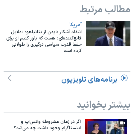
اسرائیل در جنگ
مطالب مرتبط
نرگس محمدی برنده جایزه نوبل صلح
همایش محافظه‌کاران آمریکا «سی‌پک»
آمريکا
انتقاد آشکار بایدن از نتانیاهو؛ «دلایل
صفحه‌های ویژه
قانع‌کننده‌ای» هست که باور کنیم او برای
حفظ قدرت سیاسی درگیری را طولانی
سفر پرزیدنت ترامپ به چین
کرده است
برنامه‌های تلویزیون
بیشتر بخوانید
اگر در زمان مشروطه واتس‌اپ و
اینستاگرام وجود داشت چه مى‌شد؟