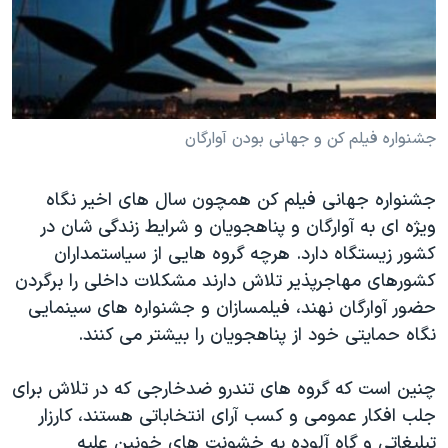
دنبال کنید
مستندها
فرهنگ و زندگی
حقوق شهروندی
انتخابات ریاست جمهوری آمریکا ۲۰۲۴
اقتصادی
حمله جمهوری اسلامی به اسرائیل
رمز مهسا
علم و فناوری
جشنواره فیلم کن و جهانی بودن آوارگان
زبانهای مختلف
اسرائیل در جنگ
ورزش زنان در ایران
جشنواره جهانی فیلم کن همچون سال های اخیر نگاه
گالری عکس
اعتراضات زن، زندگی، آزادی
ویژه ای به آوارگان و پناهجویان و شرایط زندگی شان در
آرشیو پخش زنده
مجموعه مستندهای دادخواهی
کشور زیستگاه دارد. هرچه گروه هایی از سیاستمداران
تریبونال مردمی آبان ۹۸
کشورهای مهاجرپذیر تلاش دارند مشکلات داخلی را برگردن
حضور آوارگان نهند، فیلمسازان و جشنواره های سینمایی
دادگاه حمید نوری
نگاه حمایتی خود از پناهجویان را بیشتر می کنند.
چهل سال گروگان‌گیری
قانون شفافیت دارائی کادر رهبری ایران
چنین است که گروه های تندرو ضدخارجی که در تلاش برای
جلب افکار عمومی و کسب آرای انتخاباتی هستند، کارزار
اعتراضات مردمی آبان ۹۸
تبلیغاتی و گاه آلوده به خشونت های خونین علیه