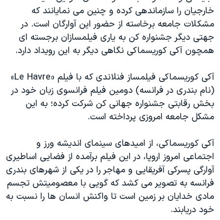
اسرائیل در جنگ
خارجیان را سازماندهی کرده و چنین می نمایانند که
نرگس محمدی برنده جایزه نوبل صلح
مشکلات جامعه برخاسته از حضور این آوارگان است. در
جهتی دیگر جشنواره کن به یاری فیلمسازان برجسته ای
همایش محافظه‌کاران آمریکا «سی‌پک»
همچون آکی کوریسماکی نگاهی دیگر به این رویداد دارد.
صفحه‌های ویژه
سفر پرزیدنت ترامپ به چین
آکی کوریسماکی فیلمساز فنلاندی که با فیلم «Le Havre»
(نام بندری در فرانسه) دومین فیلم فرانسوی زبان خود در
بخش رقابتی جشنواره جهانی کن شرکت کرده؛ به این
مشکل جامعه امروزی پرداخته است.
آکی کوریسماکی، از امیدهای سینمای اندیشه ورز و
اجتماعی امروز اروپا، در این فیلم برآمده از فضایی اساطیری
آوارگی پسرکی آفریقایی و مهاجر را در یکی از شهرهای بندری
فرانسه به تصویر می کشد که گویی با معصومیتش تجسم
مادی خدایان بر زمین است تا واکنش انسان ها را نسبت به
خود دریابند.