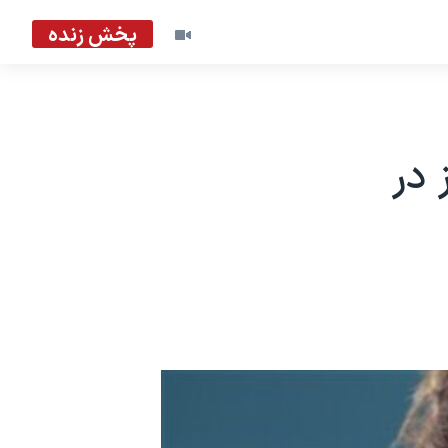
پخش زنده
 در