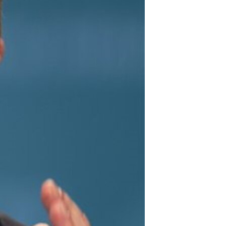
مستندها
فرهنگ و زندگی
حقوق شهروندی
انتخابات ریاست جمهوری آمریکا ۲۰۲۴
اقتصادی
حمله جمهوری اسلامی به اسرائیل
رمز مهسا
علم و فناوری
اسرائیل در جنگ
ورزش زنان در ایران
گالری عکس
اعتراضات زن، زندگی، آزادی
آرشیو پخش زنده
مجموعه مستندهای دادخواهی
تریبونال مردمی آبان ۹۸
دادگاه حمید نوری
چهل سال گروگان‌گیری
قانون شفافیت دارائی کادر رهبری ایران
اعتراضات مردمی آبان ۹۸
اسرائیل در جنگ