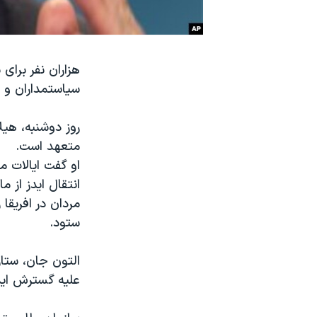
نرگس محمدی برنده جایزه نوبل صلح
همایش محافظه‌کاران آمریکا «سی‌پک»
هزاران نفر برای
صفحه‌های ویژه
سیاستمداران و 
سفر پرزیدنت ترامپ به چین
روز دوشنبه، هیل
متعهد است.
او گفت ایالات م
انتقال ایدز از 
مردان در افریقا
ستود.
التون جان، ستار
علیه گسترش ای