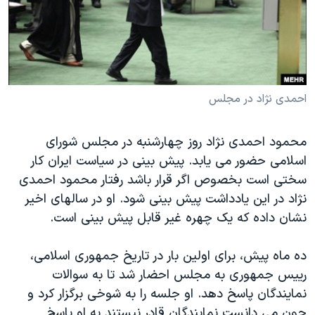
دنبال کنید
مستندها
فرهنگ و زندگی
حقوق شهروندی
انتخابات ریاست جمهوری آمریکا ۲۰۲۴
اقتصادی
حمله جمهوری اسلامی به اسرائیل
رمز مهسا
علم و فناوری
احمدی نژاد در مجلس
زبانهای مختلف
اسرائیل در جنگ
ورزش زنان در ایران
محمود احمدی نژاد روز چهارشنبه در مجلس شورای
گالری عکس
اعتراضات زن، زندگی، آزادی
اسلامی حضور می یابد. پیش بینی در سیاست ایران کار
آرشیو پخش زنده
مجموعه مستندهای دادخواهی
سختی است بخصوص اگر قرار باشد رفتار محمود احمدی
تریبونال مردمی آبان ۹۸
نژاد در این یادداشت پیش بینی شود. او در سالهای اخیر
نشان داده که یک چهره غیر قابل پیش بینی است.
دادگاه حمید نوری
چهل سال گروگان‌گیری
ده ماه پیش، برای اولین بار در تاریخ جمهوری اسلامی،
قانون شفافیت دارائی کادر رهبری ایران
رییس جمهوری به مجلس احضار شد تا به سوالات
نمایندگان پاسخ دهد. او جلسه را به شوخی برگزار کرد و
اعتراضات مردمی آبان ۹۸
چون می دانست نمایندگان قادر نیستند به او پاسخ