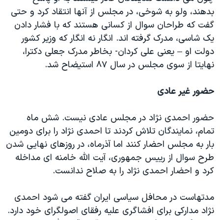
اسرائیل در جنگ
بدهند، ولو به شوخی، در مجلس از آنها انتقاد کرد و حتی
نرگس محمدی برنده جایزه نوبل صلح
گفت که طراحان سوال از کسانی هستند که با فشار دادن
یک شاسی، مدرک گرفته اند. انگار نه انگار که وزیر کشور
همایش محافظه‌کاران آمریکا «سی‌پک»
دولت او – یعنی علی کردان- بخاطر مدرک جعلی دکترا،
صفحه‌های ویژه
نهایتا از سوی مجلس در سال ۸۷ استیضاح شد.
سفر پرزیدنت ترامپ به چین
حضور غیر عادی
حضور احمدی نژاد در مجلس عادی نیست. شش ماه
تمام، نمایندگان تلاش کردند تا احمدی نژاد را برای دومین
بار به مجلس احضار کنند اما آذرماه، در روزهای نهایی شدن
طرح سوال از رییس جمهوری، آیت الله خامنه ای مداخله
کرد و احضار احمدی نژاد را به صلاح ندانست.
مدتهاست در محافل سیاسی ایران گفته می شود احمدی
نژاد مدارکی برای افشاگری علیه رفقای اصولگرای خود دارد.