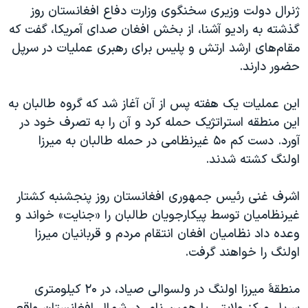
اسرائیل در جنگ
ژنرال دولت وزیری سخنگوی وزارت دفاع افغانستان روز
گذشته به رادیو آشنا، از بخش افغان صدای آمریکا، گفت که
نرگس محمدی برنده جایزه نوبل صلح
مقام‌های ارشد ارتش و پلیس برای رهبری عملیات در سرپل
همایش محافظه‌کاران آمریکا «سی‌پک»
حضور دارند
.
صفحه‌های ویژه
این عملیات یک هفته پس از آن آغاز شد که گروه طالبان به
سفر پرزیدنت ترامپ به چین
این منطقه استراتژیک حمله کرد و آن را به تصرف خود در
آورد. دست کم ۵۰ غیرنظامی در حمله طالبان به میرزا
اولنگ کشته شدند.
اشرف غنی رئیس جمهوری افغانستان روز پنجشنبه کشتار
غیرنظامیان توسط پیکارجویان طالبان را «جنایت» خواند و
وعده داد نظامیان افغان انتقام مردم و قربانیان میرزا
اولنگ را خواهند گرفت.
منطقۀ میرزا اولنگ در ولسوالی صیاد، در
۲۰
کیلومتری