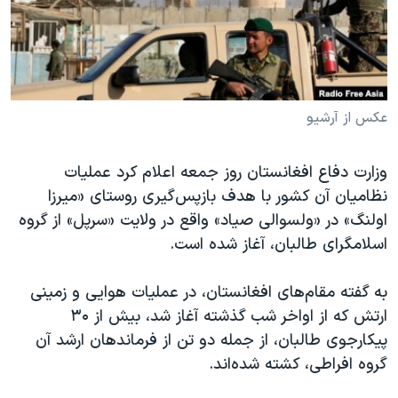
دنبال کنید
مستندها
فرهنگ و زندگی
حقوق شهروندی
انتخابات ریاست جمهوری آمریکا ۲۰۲۴
اقتصادی
حمله جمهوری اسلامی به اسرائیل
رمز مهسا
علم و فناوری
عکس از آرشیو
زبانهای مختلف
اسرائیل در جنگ
ورزش زنان در ایران
وزارت دفاع افغانستان روز جمعه اعلام کرد عملیات
گالری عکس
اعتراضات زن، زندگی، آزادی
نظامیان آن کشور با هدف بازپس‌گیری روستای «میرزا
آرشیو پخش زنده
مجموعه مستندهای دادخواهی
اولنگ» در «ولسوالی صیاد» واقع در ولایت «سرپل» از گروه
اسلامگرای طالبان، آغاز شده است.
تریبونال مردمی آبان ۹۸
دادگاه حمید نوری
به گفته مقام‌های افغانستان، در عملیات هوایی و زمینی
چهل سال گروگان‌گیری
ارتش که از اواخر شب گذشته آغاز شد، بیش از ۳۰
پیکارجوی طالبان، از جمله دو تن از فرماندهان ارشد آن
قانون شفافیت دارائی کادر رهبری ایران
گروه افراطی، کشته شده‌اند.
اعتراضات مردمی آبان ۹۸