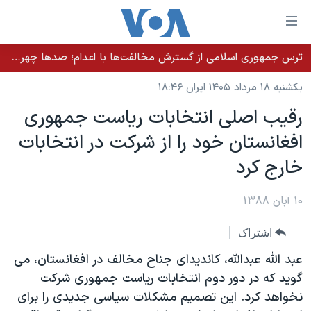
ینکهای
ابل
سترسی
ترس جمهوری اسلامی از گسترش مخالفت‌ها با اعدام؛ صدها چهره شناخته‌شده به دادسرا احضار شدند
خانه
هش
یکشنبه ۱۸ مرداد ۱۴۰۵ ایران ۱۸:۴۶
نسخه سبک وب‌سایت
ه
رقیب اصلی انتخابات ریاست جمهوری
حتوای
موضوع ها
افغانستان خود را از شرکت در انتخابات
صلی
برنامه های تلویزیونی
ایران
هش
خارج کرد
جدول برنامه ها
ه
آمریکا
فحه
صفحه‌های ویژه
۱۰ آبان ۱۳۸۸
جهان
صلی
فرکانس‌های صدای آمریکا
ورزشی
جام جهانی ۲۰۲۶
هش
اشتراک
پخش رادیویی
ه
گزیده‌ها
عملیات خشم حماسی
عبد الله عبدالله، کاندیدای جناح مخالف در افغانستان، می
ستجو
۲۵۰سالگی آمریکا
ویژه برنامه‌ها
گوید که در دور دوم انتخابات ریاست جمهوری شرکت
یادگیری زبان انگلیسی
نخواهد کرد. این تصمیم مشکلات سیاسی جدیدی را برای
ویدیوها
بایگانی برنامه‌های تلویزیونی