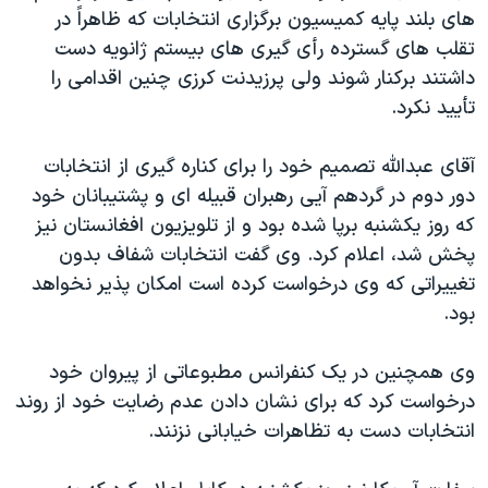
اسرائیل در جنگ
های بلند پایه کمیسیون برگزاری انتخابات که ظاهراً در
نرگس محمدی برنده جایزه نوبل صلح
تقلب های گسترده رأی گیری های بیستم ژانویه دست
داشتند برکنار شوند ولی پرزیدنت کرزی چنین اقدامی را
همایش محافظه‌کاران آمریکا «سی‌پک»
تأیید نکرد.
صفحه‌های ویژه
سفر پرزیدنت ترامپ به چین
آقای عبدالله تصمیم خود را برای کناره گیری از انتخابات
دور دوم در گردهم آیی رهبران قبیله ای و پشتیبانان خود
که روز یکشنبه برپا شده بود و از تلویزیون افغانستان نیز
پخش شد، اعلام کرد. وی گفت انتخابات شفاف بدون
تغییراتی که وی درخواست کرده است امکان پذیر نخواهد
بود.
وی همچنین در یک کنفرانس مطبوعاتی از پیروان خود
درخواست کرد که برای نشان دادن عدم رضایت خود از روند
انتخابات دست به تظاهرات خیابانی نزنند.