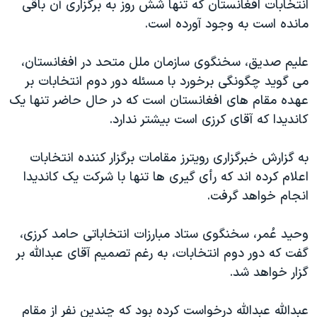
انتخابات افغانستان که تنها شش روز به برگزاری آن باقی
دنبال کنید
مستندها
فرهنگ و زندگی
مانده است به وجود آورده است.
حقوق شهروندی
انتخابات ریاست جمهوری آمریکا ۲۰۲۴
علیم صدیق، سخنگوی سازمان ملل متحد در افغانستان،
اقتصادی
حمله جمهوری اسلامی به اسرائیل
می گوید چگونگی برخورد با مسئله دور دوم انتخابات بر
رمز مهسا
علم و فناوری
عهده مقام های افغانستان است که در حال حاضر تنها یک
زبانهای مختلف
اسرائیل در جنگ
ورزش زنان در ایران
کاندیدا که آقای کرزی است بیشتر ندارد.
گالری عکس
اعتراضات زن، زندگی، آزادی
به گزارش خبرگزاری رویترز مقامات برگزار کننده انتخابات
آرشیو پخش زنده
مجموعه مستندهای دادخواهی
اعلام کرده اند که رأی گیری ها تنها با شرکت یک کاندیدا
تریبونال مردمی آبان ۹۸
انجام خواهد گرفت.
دادگاه حمید نوری
وحید عُمر، سخنگوی ستاد مبارزات انتخاباتی حامد کرزی،
چهل سال گروگان‌گیری
گفت که دور دوم انتخابات، به رغم تصمیم آقای عبدالله بر
قانون شفافیت دارائی کادر رهبری ایران
گزار خواهد شد.
اعتراضات مردمی آبان ۹۸
عبدالله عبدالله درخواست کرده بود که چندین نفر از مقام