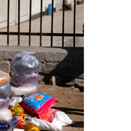
مستندها
فرهنگ و زندگی
حقوق شهروندی
انتخابات ریاست جمهوری آمریکا ۲۰۲۴
اقتصادی
حمله جمهوری اسلامی به اسرائیل
رمز مهسا
علم و فناوری
اسرائیل در جنگ
ورزش زنان در ایران
گالری عکس
اعتراضات زن، زندگی، آزادی
آرشیو پخش زنده
مجموعه مستندهای دادخواهی
تریبونال مردمی آبان ۹۸
دادگاه حمید نوری
چهل سال گروگان‌گیری
قانون شفافیت دارائی کادر رهبری ایران
اعتراضات مردمی آبان ۹۸
اسرائیل در جنگ