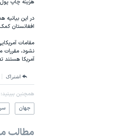
هزینه چاپ پول 
در این بیانیه‌
افغانستان کمک 
مقامات آمریکایی
نشود، مقررات مب
آمریکا هستند تغ
اشتراک
همچنبن ببینید:
جهان
سرخ
مطالب مر