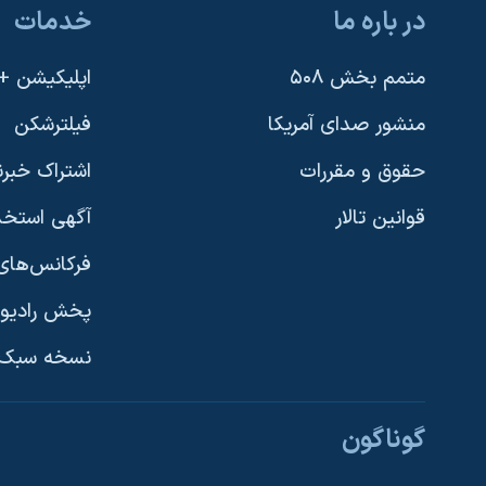
در باره ما
خدمات
متمم بخش ۵۰۸
اپلیکیشن +VOA
منشور صدای آمریکا
فیلترشکن
حقوق و مقررات
اشتراک خبرن
قوانین تالار
آگهی استخد
فرکانس‌های 
پخش رادیو
یادگیری زبان انگلیسی
نسخه سبک 
دنبال کنید
گوناگون