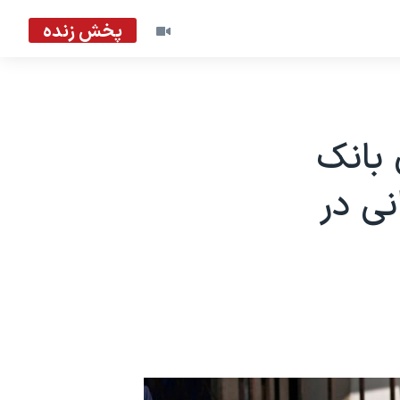
پخش زنده
های بانک
ی در