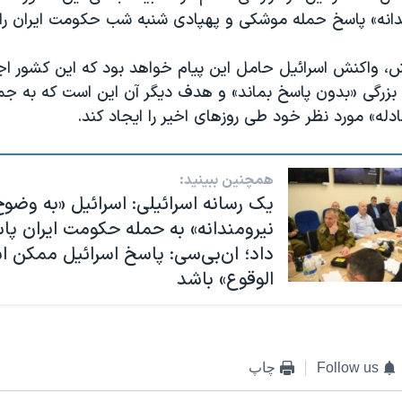
انه» پاسخ حمله موشکی و پهپادی شنبه شب حکومت ایران را 
ش، واکنش اسرائیل حامل این پیام خواهد بود که این کشور اج
ن بزرگی «بدون پاسخ بماند» و هدف دیگر آن این است که به ج
دله» مورد نظر خود طی روزهای اخیر را ایجاد کند.
همچنین ببینید:
یک رسانه اسرائیلی: اسرائیل «به وضوح
نیرومندانه» به حمله حکومت‌ ایران پ
داد؛ ان‌بی‌سی: پاسخ اسرائیل ممکن 
الوقوع» باشد
Follow us
چاپ