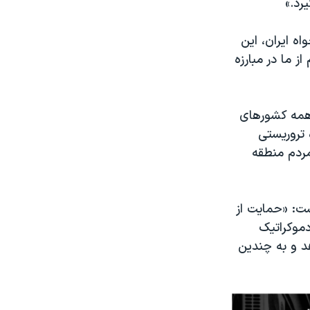
رد.»
اه ایران، این
ز ما در مبارزه
ز همه کشورهای
 تروریستی
 مردم منطقه
ست: «حمایت از
دموکراتیک
هد و به چندین