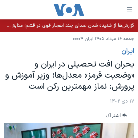
ینکهای
ابل
سترسی
گزارش‌ها از شنیده شدن صدای چند انفجار قوی در قشم؛ منابع حکومتی می‌گویند درگیری در تنگه هرمز بود
خانه
هش
جمعه ۱۶ مرداد ۱۴۰۵ ایران ۰۰:۰۴
نسخه سبک وب‌سایت
ه
ايران
حتوای
موضوع ها
صلی
بحران افت تحصیلی در ایران و
برنامه های تلویزیونی
ایران
هش
«وضعیت قرمز» معدل‌ها؛ وزیر آموزش‌ و
جدول برنامه ها
ه
آمریکا
پرورش: نماز مهمترین رکن است
فحه
صفحه‌های ویژه
جهان
صلی
فرکانس‌های صدای آمریکا
ورزشی
جام جهانی ۲۰۲۶
۱۷ دی ۱۴۰۲
هش
پخش رادیویی
ه
گزیده‌ها
عملیات خشم حماسی
اشتراک
ستجو
۲۵۰سالگی آمریکا
ویژه برنامه‌ها
یادگیری زبان انگلیسی
ویدیوها
بایگانی برنامه‌های تلویزیونی