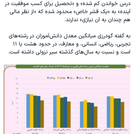
اسرائیل در جنگ
درس خواندن کم شده» و «تحصیل برای کسب موفقیت در
آینده» به «یک قشر خاص» محدود شده که «از نظر مالی
نرگس محمدی برنده جایزه نوبل صلح
هم چندان به آن نیازی» ندارند.
همایش محافظه‌کاران آمریکا «سی‌پک»
صفحه‌های ویژه
به گفته گودرزی میانگین معدل دانش‌آموزان در رشته‌های
تجربی، ریاضی، انسانی، و معارف، در حدود هشت یا ۱۱
سفر پرزیدنت ترامپ به چین
است و نسبت به سال‌های گذشته سیر نزولی داشته است.