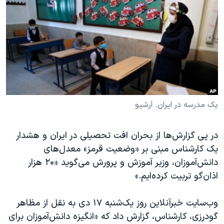
دنبال کنید
مستندها
فرهنگ و زندگی
حقوق شهروندی
انتخابات ریاست جمهوری آمریکا ۲۰۲۴
اقتصادی
حمله جمهوری اسلامی به اسرائیل
رمز مهسا
علم و فناوری
زبانهای مختلف
اسرائیل در جنگ
ورزش زنان در ایران
گالری عکس
اعتراضات زن، زندگی، آزادی
یک مدرسه در ایران. آرشیو
آرشیو پخش زنده
مجموعه مستندهای دادخواهی
در پی گزارش‌ها از بحران افت تحصیلی در ایران و هشدار
تریبونال مردمی آبان ۹۸
یک کارشناس مبنی بر «وضعیت قرمز» معدل‌های
دادگاه حمید نوری
دانش‌آموزان، وزیر آموزش و پرورش می‌گوید «۲۰ هزار
چهل سال گروگان‌گیری
اذان‌گو تربیت کرده‌ایم.»
قانون شفافیت دارائی کادر رهبری ایران
وب‌سایت خبرآنلاین روز یک‌شنبه ۱۷ دی به نقل از مظاهر
اعتراضات مردمی آبان ۹۸
گودرزی، کارشناس، گزارش داد که «انگیزه دانش‌آموزان برای