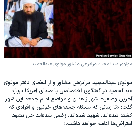
دنبال کنید
مستندها
فرهنگ و زندگی
حقوق شهروندی
انتخابات ریاست جمهوری آمریکا ۲۰۲۴
اقتصادی
حمله جمهوری اسلامی به اسرائیل
رمز مهسا
علم و فناوری
زبانهای مختلف
اسرائیل در جنگ
ورزش زنان در ایران
گالری عکس
اعتراضات زن، زندگی، آزادی
مولوی عبدالمجید مرادزهی مشاور مولوی عبدالحمید
آرشیو پخش زنده
مجموعه مستندهای دادخواهی
مولوی عبدالمجید مرادزهی مشاور و از اعضای دفتر مولوی
تریبونال مردمی آبان ۹۸
عبدالحمید در گفتگوی اختصاصی با صدای آمریکا درباره
دادگاه حمید نوری
آخرین وضعیت شهر زاهدان و مواضع امام جمعه این شهر
چهل سال گروگان‌گیری
گفت: «تا زمانی که مسئله جمعه‌های خونین و افرادی که
کشته شده‌اند، شهید شده‌اند، زخمی شده‌اند حل نشود
قانون شفافیت دارائی کادر رهبری ایران
اعتراض‌ها ادامه خواهد داشت.»
اعتراضات مردمی آبان ۹۸