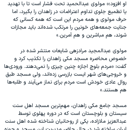
اسرائیل در جنگ
او افزود:« مولوی عبدالحمید تحت فشار است تا با تهدید
یا تطمیع جلوی تداوم اعتراضات در زاهدان را بگیرد، اما
نرگس محمدی برنده جایزه نوبل صلح
حرف مولوی و همه مردم این است که همه کسانی که
همایش محافظه‌کاران آمریکا «سی‌پک»
جنایت جمعه‌های خونین را مرتکب شده‌اند باید مجازات
صفحه‌های ویژه
شوند، هم مباشرین و هم آمرین.»
سفر پرزیدنت ترامپ به چین
مولوی عبدالمجید مرادزهی شایعات منتشر شده در
خصوص محاصره مسجد مکی زاهدان را تکذیب کرد و
گفت: «مردم بلوچ اجازه چنین چیزی را نمی‌دهند. ورودی‌ها
و خروجی‌های شهر ایست بازرسی زده‌اند، ولی مسجد طبق
روال عادی خودش است مردم برای نماز می‌آیند و طلبه‌ها
هم هستند.»
مسجد جامع مکی زاهدان، مهم‌ترین مسجد اهل سنت
سیستان و بلوچستان است که در دوره پهلوی توسط
عبدالعزیز ملازاده، یکی از روحانیان شناخته شده اهل سنت
ایران ساخته شد.در حال حاضر مدیریت این مسجد و حوزه