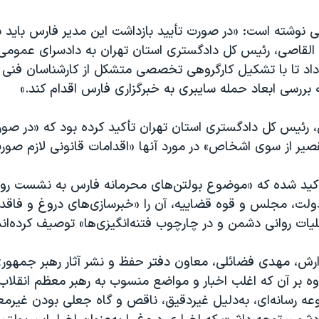
لی نوشته است: «در صورت تأیید بازداشت این مدیر فارس باید ب
القاصی، رئیس کل دادگستری استان تهران به دادسرای عمومی 
داد تا با تشکیل کارگروهی تخصصی متشکل از کارشناسان فنی
بررسی ابعاد حمله سایبری به خبرگزاری فارس اقدام کند.»
ش، رئیس کل دادگستری استان تهران تأکید کرده بود که «در صور
صیر از سوی اشخاص» در مورد آنها «اقدامات قانونی لازم صورت
أکید شده که «موضوع بولتن‌های محرمانه فارس به نشست روس
ولت، مجلس و قوه قضاییه، آن را «خبرسازی‌های دروغ و فاقد ا
ات روانی دشمن و در چارچوب فتنه‌انگیزی‌ها» توصیف کرده‌اند
ارش، مهدی فضائلی، معاون دفتر حفظ و نشر آثار رهبر جمهوری
 رسانه‌ای، به‌دلیل غیردقیق، ناقص و گاه جعلی بودن غیرمعت