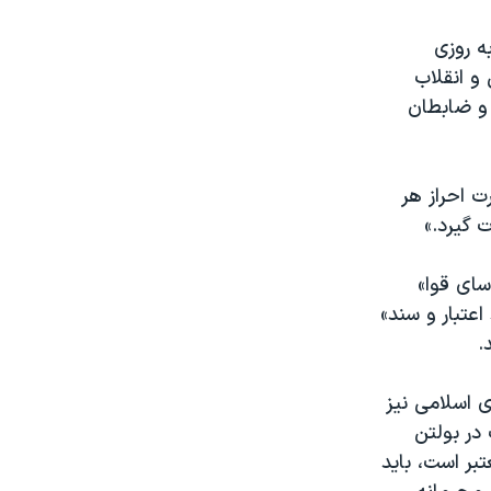
ه روزی
و انقلاب
 و ضابطان
ت احراز هر
 گیرد.»
ای قوا»
عتبار و سند»
.
 اسلامی نیز
گفته است، «علاوه بر آن که اغلب اخبار و مواضع منسوب به ‎رهبر معظم انقلاب در ‎بولتن
بر است، باید