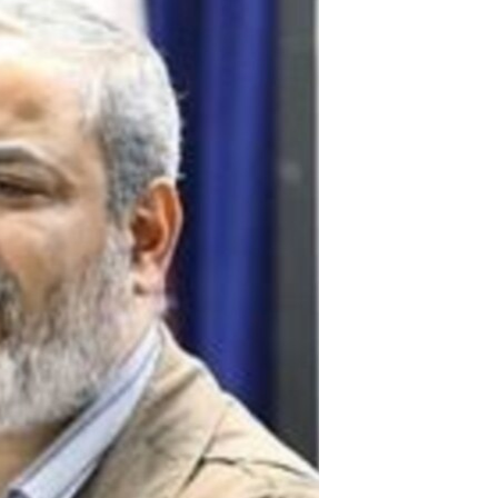
مستندها
فرهنگ و زندگی
حقوق شهروندی
انتخابات ریاست جمهوری آمریکا ۲۰۲۴
اقتصادی
حمله جمهوری اسلامی به اسرائیل
رمز مهسا
علم و فناوری
اسرائیل در جنگ
ورزش زنان در ایران
گالری عکس
اعتراضات زن، زندگی، آزادی
آرشیو پخش زنده
مجموعه مستندهای دادخواهی
تریبونال مردمی آبان ۹۸
دادگاه حمید نوری
چهل سال گروگان‌گیری
قانون شفافیت دارائی کادر رهبری ایران
اعتراضات مردمی آبان ۹۸
اسرائیل در جنگ