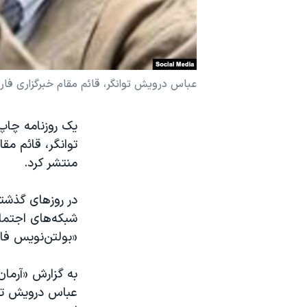
نرگس محمدی برنده جایزه نوبل صلح
همایش محافظه‌کاران آمریکا «سی‌پک»
صفحه‌های ویژه
عباس درویش توانگر، قائم مقام خبرگزاری فا
سفر پرزیدنت ترامپ به چین
یک روزنامه چاپ
توانگر، قائم مق
منتشر کرد.
در روزهای گذشته
«بولتن‌نویس فا
به گزارش «آرمان
عباس درویش توان