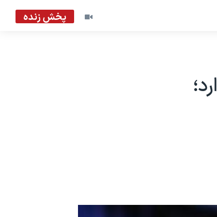
پخش زنده
د؛