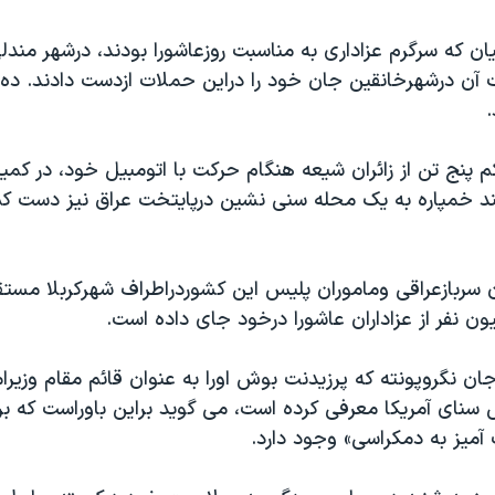
ان که سرگرم عزاداری به مناسبت روزعاشورا بودند، درشهر مندل
 آن درشهرخانقين جان خود را دراين حملات ازدست دادند. ده 
 پنج تن از زائران شيعه هنگام حرکت با اتومبيل خود، در کم
 سربازعراقی وماموران پليس اين کشوردراطراف شهرکربلا مستق
ون نفر از عزاداران عاشورا درخود جای داده است.
ن نگروپونته که پرزيدنت بوش اورا به عنوان قائم مقام وزيرا
سنای آمريکا معرفی کرده است، می گويد براين باوراست که بر
آميز به دمکراسی» وجود دارد.