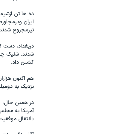
مستندها
فرهنگ و زندگی
حقوق شهروندی
انتخابات ریاست جمهوری آمریکا ۲۰۲۴
ده ها تن ازشيعي
ايران ودرمجاورت
اقتصادی
حمله جمهوری اسلامی به اسرائیل
نيزمجروح شدند.
رمز مهسا
علم و فناوری
اسرائیل در جنگ
ورزش زنان در ایران
دربغداد، دست کم
گالری عکس
اعتراضات زن، زندگی، آزادی
کشتن داد.
آرشیو پخش زنده
مجموعه مستندهای دادخواهی
تریبونال مردمی آبان ۹۸
هم اکنون هزاران
نزديک به دوميلي
دادگاه حمید نوری
چهل سال گروگان‌گیری
در همين حال، جا
قانون شفافیت دارائی کادر رهبری ایران
آمريکا به مجلس 
«انتقال موفقيت 
اعتراضات مردمی آبان ۹۸
اسرائیل در جنگ