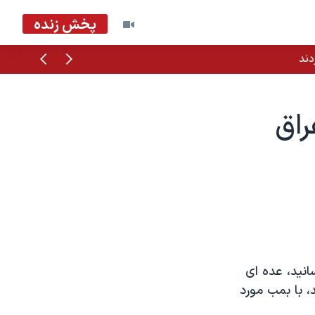
پخش زنده
قبلی
بعدی
دند
راق
 ۵۰ نفر را به هلاکت رسانيد، عده ای
، با بمب مورد