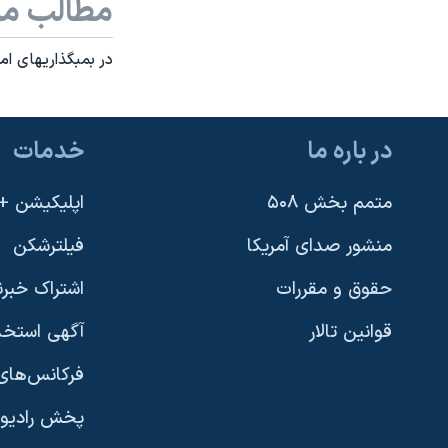
مطالب مر
در بمبگذاريهای امروز در بغداد ۷ تن ک
در باره ما
خدمات
متمم بخش ۵۰۸
اپلیکیشن +VOA
منشور صدای آمریکا
فیلترشکن
حقوق و مقررات
اشتراک خبرن
قوانین تالار
آگهی استخد
فرکانس‌های 
پخش رادیو