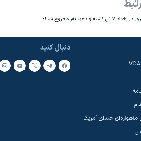
تبط
شته و دهها نفر مجروح شدند
دنبال کنید
امه
ام
ماهواره‌ای صدای آمریکا
یی