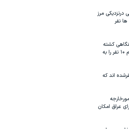
ی درنزديکی مرز
ها نفر
ينگاهی کشته
شدند. شليک چند خمپاره به يک محله سنی نشين درپايتخت عراق نيز دست کم ۱۰ نفر را به
رشده اند که
مورخارجه
ای عراق امکان