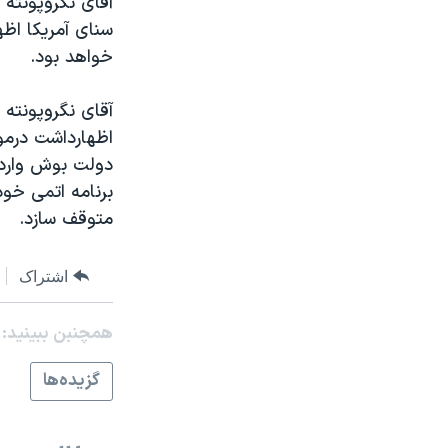
آقای نگروپونته
نرگس محمدی برنده جایزه نوبل صلح
سنای آمريکا اظه
خواهد بود.
همایش محافظه‌کاران آمریکا «سی‌پک»
صفحه‌های ویژه
آقای نگروپونته 
سفر پرزیدنت ترامپ به چین
اظهارداشت درمور
دولت بوش وارد گ
برنامه اتمی خود
متوقف سازد.
اشتراک
همچنبن ببینید:
گزيده‌ها