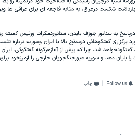
 روزسه شنبه درجريان رسيدگی به صلاحيت خود درکميته رواب
ارداشت شکست درعراق، به مثابه فاجعه ای برای عراقی ها وبرا
درپاسخ به سناتور جوزف بايدن، سناتوردمکرات ورئيس کميته رو
د برگزاری گفتگوهائی درسطح بالا با ايران وسوريه درباره تثبي
فتگونخواهد شد، چرا که پيش از آغازهرگونه گفتگوئی، ايران اب
 را پايان دهد و سوريه عبورجنگجويان خارجی را ازمرزخود برای 
Follow us
چاپ