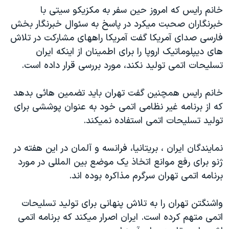
خانم رايس که امروز حين سفر به مکزيکو سيتی با
دنبال کنید
مستندها
فرهنگ و زندگی
خبرنگاران صحبت ميکرد در پاسخ به سئوال خبرنگار بخش
حقوق شهروندی
انتخابات ریاست جمهوری آمریکا ۲۰۲۴
فارسی صدای آمريکا گفت آمريکا راههای مشارکت در تلاش
اقتصادی
حمله جمهوری اسلامی به اسرائیل
های ديپلوماتيک اروپا را برای اطمينان از اينکه ايران
تسليحات اتمی توليد نکند، مورد بررسی قرار داده است.
رمز مهسا
علم و فناوری
زبانهای مختلف
اسرائیل در جنگ
ورزش زنان در ایران
خانم رايس همچنين گفت تهران بايد تضمين هائی بدهد
گالری عکس
اعتراضات زن، زندگی، آزادی
که از برنامه غير نظامی اتمی خود به عنوان پوششی برای
توليد تسليحات اتمی استفاده نميکند.
آرشیو پخش زنده
مجموعه مستندهای دادخواهی
تریبونال مردمی آبان ۹۸
نمايندگان ايران ، بريتانيا، فرانسه و آلمان در اين هفته در
دادگاه حمید نوری
ژنو برای رفع موانع اتخاذ يک موضع بين المللی در مورد
برنامه اتمی تهران سرگرم مذاکره بوده اند.
چهل سال گروگان‌گیری
قانون شفافیت دارائی کادر رهبری ایران
واشنگتن تهران را به تلاش پنهانی برای توليد تسليحات
اعتراضات مردمی آبان ۹۸
اتمی متهم کرده است. ايران اصرار ميکند که برنامه اتمی