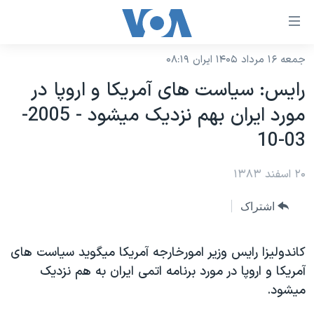
ینکهای
ابل
سترسی
جمعه ۱۶ مرداد ۱۴۰۵ ایران ۰۸:۱۹
خانه
هش
رايس: سياست های آمريکا و اروپا در
نسخه سبک وب‌سایت
ه
مورد ايران بهم نزديک ميشود - 2005-
حتوای
موضوع ها
03-10
صلی
برنامه های تلویزیونی
ایران
هش
۲۰ اسفند ۱۳۸۳
جدول برنامه ها
ه
آمریکا
فحه
صفحه‌های ویژه
جهان
اشتراک
صلی
فرکانس‌های صدای آمریکا
ورزشی
جام جهانی ۲۰۲۶
هش
پخش رادیویی
کاندوليزا رايس وزير امورخارجه آمريکا ميگويد سياست های
ه
گزیده‌ها
عملیات خشم حماسی
آمريکا و اروپا در مورد برنامه اتمی ايران به هم نزديک
ستجو
۲۵۰سالگی آمریکا
ویژه برنامه‌ها
یادگیری زبان انگلیسی
ميشود.
ویدیوها
بایگانی برنامه‌های تلویزیونی