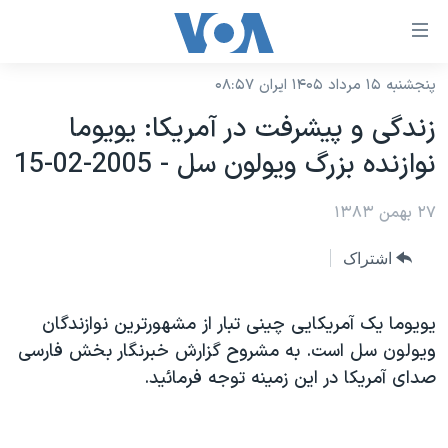
ینکهای
ابل
سترسی
پنجشنبه ۱۵ مرداد ۱۴۰۵ ایران ۰۸:۵۷
خانه
هش
زندگی و پيشرفت در آمريکا: يويوما
نسخه سبک وب‌سایت
ه
نوازنده بزرگ ويولون سل - 2005-02-15
حتوای
موضوع ها
صلی
۲۷ بهمن ۱۳۸۳
برنامه های تلویزیونی
ایران
هش
جدول برنامه ها
ه
آمریکا
اشتراک
فحه
صفحه‌های ویژه
جهان
صلی
فرکانس‌های صدای آمریکا
يويوما يک آمريکايی چينی تبار از مشهورترين نوازندگان
ورزشی
جام جهانی ۲۰۲۶
هش
ويولون سل است. به مشروح گزارش خبرنگار بخش فارسی
پخش رادیویی
ه
گزیده‌ها
عملیات خشم حماسی
صدای آمريکا در اين زمينه توجه فرمائيد.
ستجو
۲۵۰سالگی آمریکا
ویژه برنامه‌ها
یادگیری زبان انگلیسی
ویدیوها
بایگانی برنامه‌های تلویزیونی