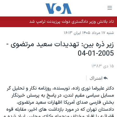
ینکهای
ابل
سترسی
تاد بلانش وزیر دادگستری دولت پرزیدنت ترامپ شد
خانه
هش
شنبه ۱۷ مرداد ۱۴۰۵ ایران ۱۶:۱۳
نسخه سبک وب‌سایت
ه
زير ذره بين: تهديدات سعيد مرتضوی -
حتوای
موضوع ها
2005-01-04
صلی
برنامه های تلویزیونی
ایران
هش
جدول برنامه ها
ه
۱۵ دی ۱۳۸۳
آمریکا
فحه
صفحه‌های ویژه
جهان
اشتراک
صلی
فرکانس‌های صدای آمریکا
ورزشی
جام جهانی ۲۰۲۶
هش
دکتر عليرضا نوری زاده، نويسنده، روزنامه نگار و تحليل گر
پخش رادیویی
ه
گزیده‌ها
عملیات خشم حماسی
مسايل سياسی مقيم لندن، در پاسخ به پرسش خبرنگار
ستجو
بخش فارسی صدای آمريکا اظهارات سعيد مرتضوی،
۲۵۰سالگی آمریکا
ویژه برنامه‌ها
یادگیری زبان انگلیسی
دادستان تهران که در مورد بازداشت های اخير، مقابله قوه
ویدیوها
بایگانی برنامه‌های تلویزیونی
قضائيه با افراد مختلف منجمله وکلای مجلس ايراد شده و