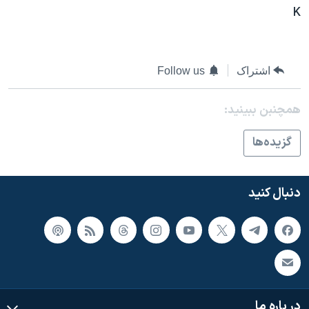
اسرائیل در جنگ
K
نرگس محمدی برنده جایزه نوبل صلح
همایش محافظه‌کاران آمریکا «سی‌پک»
اشتراک
Follow us
صفحه‌های ویژه
سفر پرزیدنت ترامپ به چین
همچنبن ببینید:
گزيده‌ها
دنبال کنید
در باره ما