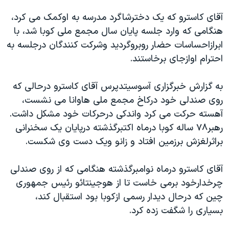
دنبال کنید
مستندها
فرهنگ و زندگی
آقای کاسترو که يک دخترشاگرد مدرسه به اوکمک می کرد،
حقوق شهروندی
انتخابات ریاست جمهوری آمریکا ۲۰۲۴
هنگامی که وارد جلسه پايان سال مجمع ملی کوبا شد، با
ابرازاحساسات حضار روبروگرديد وشرکت کنندگان درجلسه به
اقتصادی
حمله جمهوری اسلامی به اسرائیل
احترام اوازجای برخاستند.
رمز مهسا
علم و فناوری
زبانهای مختلف
اسرائیل در جنگ
ورزش زنان در ایران
به گزارش خبرگزاری آسوسيتدپرس آقای کاسترو درحالی که
روی صندلی خود درکاخ مجمع ملی هاوانا می نشست،
گالری عکس
اعتراضات زن، زندگی، آزادی
آهسته حرکت می کرد واندکی درحرکات خود مشکل داشت.
آرشیو پخش زنده
مجموعه مستندهای دادخواهی
رهبر۷۸ ساله کوبا درماه اکتبرگذشته درپايان يک سخنرانی
تریبونال مردمی آبان ۹۸
براثرلغزش برزمين افتاد و زانو ويک دست وی شکست.
دادگاه حمید نوری
آقای کاسترو درماه نوامبرگذشته هنگامی که از روی صندلی
چهل سال گروگان‌گیری
چرخدارخود برمی خاست تا از هوجينتائو رئيس جمهوری
قانون شفافیت دارائی کادر رهبری ایران
چين که درحال ديدار رسمی ازکوبا بود استقبال کند،
بسياری را شگفت زده کرد.
اعتراضات مردمی آبان ۹۸