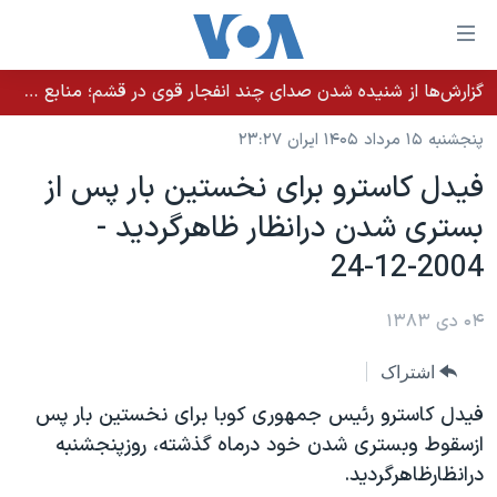
ینکهای
ابل
سترسی
گزارش‌ها از شنیده شدن صدای چند انفجار قوی در قشم؛ منابع حکومتی می‌گویند درگیری در تنگه هرمز بود
خانه
هش
پنجشنبه ۱۵ مرداد ۱۴۰۵ ایران ۲۳:۲۷
نسخه سبک وب‌سایت
ه
فيدل کاسترو برای نخستين بار پس از
حتوای
موضوع ها
بستری شدن درانظار ظاهرگرديد -
صلی
برنامه های تلویزیونی
ایران
هش
2004-12-24
جدول برنامه ها
ه
آمریکا
فحه
صفحه‌های ویژه
۰۴ دی ۱۳۸۳
جهان
صلی
فرکانس‌های صدای آمریکا
ورزشی
جام جهانی ۲۰۲۶
هش
اشتراک
پخش رادیویی
ه
گزیده‌ها
عملیات خشم حماسی
فيدل کاسترو رئيس جمهوری کوبا برای نخستين بار پس
ستجو
۲۵۰سالگی آمریکا
ویژه برنامه‌ها
ازسقوط وبستری شدن خود درماه گذشته، روزپنجشنبه
یادگیری زبان انگلیسی
درانظارظاهرگرديد.
ویدیوها
بایگانی برنامه‌های تلویزیونی