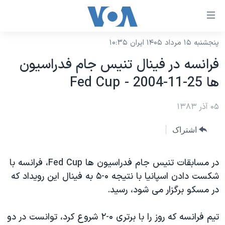
ینکهای
ابل
سترسی
پنجشنبه ۱۵ مرداد ۱۴۰۵ ایران ۱۰:۳۵
خانه
هش
فرانسه در فينال تنيس جام فدراسيون
نسخه سبک وب‌سایت
ه
ها Fed Cup - 2004-11-25
حتوای
موضوع ها
صلی
۰۵ آذر ۱۳۸۳
برنامه های تلویزیونی
ایران
هش
جدول برنامه ها
ه
آمریکا
اشتراک
فحه
صفحه‌های ویژه
جهان
صلی
فرکانس‌های صدای آمریکا
در مسابقات تنيس جام فدراسيون ها Fed Cup، فرانسه با
ورزشی
جام جهانی ۲۰۲۶
هش
شکست دادن اسپانيا با نتيجه ۰-۵ به فينال اين رويداد که
پخش رادیویی
ه
گزیده‌ها
عملیات خشم حماسی
در مسکو برگزار می شود، رسيد.
ستجو
۲۵۰سالگی آمریکا
ویژه برنامه‌ها
یادگیری زبان انگلیسی
تيم فرانسه که روز را با برتری ۰-۲ شروع کرد، توانست در دو
ویدیوها
بایگانی برنامه‌های تلویزیونی