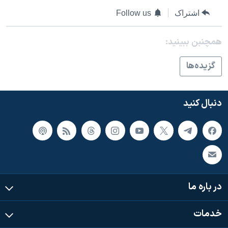
اسرائیل در جنگ
اشتراک
Follow us
نرگس محمدی برنده جایزه نوبل صلح
همایش محافظه‌کاران آمریکا «سی‌پک»
همچنبن ببینید:
صفحه‌های ویژه
گزيده‌ها
سفر پرزیدنت ترامپ به چین
دنبال کنید
در باره ما
خدمات