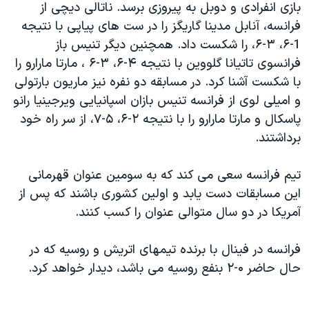
بازی انفرادی و دوبل به پيروزی برسد. ناتالی ديچی از
دنبال کنید
مستندها
فرهنگ و زندگی
فرانسه، آنابل مدينا گاريگز را در ست های پياپی با نتيجه
حقوق شهروندی
انتخابات ریاست جمهوری آمریکا ۲۰۲۴
1-۶، ۳-۶، را شکست داد. همچنين ديگر تنيس باز
فرانسوی تاتيانا گلووين با نتيجه ۴-۶، ۳-۶ ، مارتا مارارو را
اقتصادی
حمله جمهوری اسلامی به اسرائیل
با شکست آشنا کرد. در مسابقه دو نفره نيز ماريون بارتولی
رمز مهسا
علم و فناوری
و اميلی لوی از فرانسه تنيس بازان اسپانيايی ويرجينيا رانو
زبانهای مختلف
اسرائیل در جنگ
ورزش زنان در ایران
پاسکال و مارتا مارارو را با نتيجه ۲-۶، ۵-۷، از سر راه خود
برداشتند.
گالری عکس
اعتراضات زن، زندگی، آزادی
آرشیو پخش زنده
مجموعه مستندهای دادخواهی
تيم فرانسه سعی می کند که به سومين عنوان قهرمانی
تریبونال مردمی آبان ۹۸
اين مسابقات دست يابد و اولين کشوری باشند که پس از
آمريکا در دو سال متوالی عنوان را کسب کنند.
دادگاه حمید نوری
چهل سال گروگان‌گیری
فرانسه در فينال با برنده تيمهای اتريش و روسيه که در
قانون شفافیت دارائی کادر رهبری ایران
حال حاضر ۰-۲ بنفع روسيه می باشد، ديدار خواهد کرد.
اعتراضات مردمی آبان ۹۸