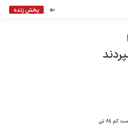
پخش زنده
 تن جانسپردند
در زدوخورد نيروهای امنيتی تايلند با تظاهرکنندگان مسلمان در جنوب کشور، دست کم ۸٤ تن