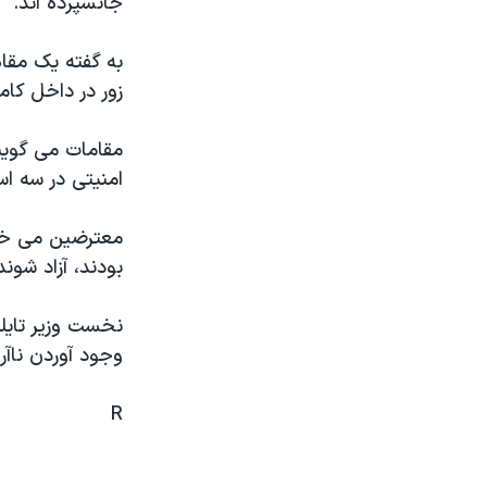
جانسپرده اند.
مستندها
فرهنگ و زندگی
حقوق شهروندی
انتخابات ریاست جمهوری آمریکا ۲۰۲۴
اقتصادی
حمله جمهوری اسلامی به اسرائیل
زور در داخل کا
رمز مهسا
علم و فناوری
اسرائیل در جنگ
ورزش زنان در ایران
امنيتی در سه ا
گالری عکس
اعتراضات زن، زندگی، آزادی
معترضين می خوا
آرشیو پخش زنده
مجموعه مستندهای دادخواهی
بودند، آزاد شوند
تریبونال مردمی آبان ۹۸
دادگاه حمید نوری
نخست وزير تايلن
وجود آوردن ناآر
چهل سال گروگان‌گیری
قانون شفافیت دارائی کادر رهبری ایران
R
اعتراضات مردمی آبان ۹۸
اسرائیل در جنگ