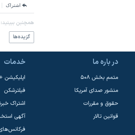
اشتراک
نرگس محمدی برنده جایزه نوبل صلح
همایش محافظه‌کاران آمریکا «سی‌پک»
همچنبن ببینید:
صفحه‌های ویژه
گزيده‌ها
سفر پرزیدنت ترامپ به چین
در باره ما
خدمات
متمم بخش ۵۰۸
اپلیکیشن +VOA
منشور صدای آمریکا
فیلترشکن
حقوق و مقررات
اشتراک خبرن
قوانین تالار
آگهی استخد
فرکانس‌های 