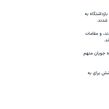
قال به بازداشتگاه به
 شدند.
ک هزار و ٣٠٠ نفر دستگير شدند، و مقامات
د.
ه جويان متهم
شش برای به