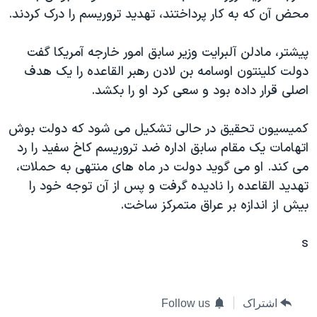
محض آن که به کار پرداختند، تهديد تروريسم را درک کردند.
دنبال کنید
مستندها
فرهنگ و زندگی
حقوق شهروندی
انتخابات ریاست جمهوری آمریکا ۲۰۲۴
پيشتر، مادلن آلبرايت وزير سابق امور خارجه آمريکا گفت
اقتصادی
حمله جمهوری اسلامی به اسرائیل
دولت کلينتون اوسامه بن لادن رهبر القاعده را يک هدف
اصلی قرار داده بود و سعی کرد او را بکشد.
رمز مهسا
علم و فناوری
زبانهای مختلف
اسرائیل در جنگ
ورزش زنان در ایران
کميسيون تحقيق در حالی تشکيل می شود که دولت بوش
گالری عکس
اعتراضات زن، زندگی، آزادی
اتهامات يک مقام سابق اداره ضد تروريسم کاخ سفيد را رد
می کند. او می گويد دولت در ماه های منتهی به حملات،
آرشیو پخش زنده
مجموعه مستندهای دادخواهی
تهديد القاعده را ناديده گرفت و پس از آن توجه خود را
تریبونال مردمی آبان ۹۸
بيش از اندازه بر عراق متمرکز ساخت.
دادگاه حمید نوری
s
چهل سال گروگان‌گیری
قانون شفافیت دارائی کادر رهبری ایران
اعتراضات مردمی آبان ۹۸
اشتراک
Follow us