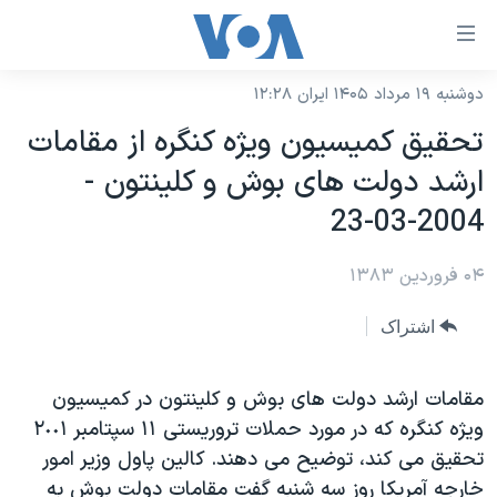
ینکهای
ابل
سترسی
دوشنبه ۱۹ مرداد ۱۴۰۵ ایران ۱۲:۲۸
خانه
هش
تحقيق کميسيون ويژه کنگره از مقامات
نسخه سبک وب‌سایت
ه
ارشد دولت های بوش و کلينتون -
حتوای
موضوع ها
2004-03-23
صلی
برنامه های تلویزیونی
ایران
هش
۰۴ فروردین ۱۳۸۳
جدول برنامه ها
ه
آمریکا
فحه
صفحه‌های ویژه
جهان
اشتراک
صلی
فرکانس‌های صدای آمریکا
ورزشی
جام جهانی ۲۰۲۶
هش
پخش رادیویی
مقامات ارشد دولت های بوش و کلينتون در کميسيون
ه
گزیده‌ها
عملیات خشم حماسی
ويژه کنگره که در مورد حملات تروريستی ١١ سپتامبر ٢٠٠١
ستجو
۲۵۰سالگی آمریکا
ویژه برنامه‌ها
یادگیری زبان انگلیسی
تحقيق می کند، توضيح می دهند. کالين پاول وزير امور
ویدیوها
بایگانی برنامه‌های تلویزیونی
خارجه آمريکا روز سه شنبه گفت مقامات دولت بوش به