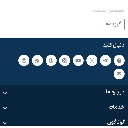
اسرائیل در جنگ
همچنبن ببینید:
نرگس محمدی برنده جایزه نوبل صلح
همایش محافظه‌کاران آمریکا «سی‌پک»
گزيده‌ها
صفحه‌های ویژه
سفر پرزیدنت ترامپ به چین
دنبال کنید
در باره ما
خدمات
گوناگون