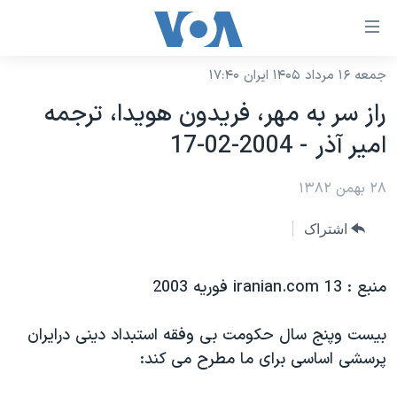
ینکهای
ابل
سترسی
جمعه ۱۶ مرداد ۱۴۰۵ ایران ۱۷:۴۰
خانه
هش
راز سر به مهر، فريدون هويدا، ترجمه
نسخه سبک وب‌سایت
ه
امير آذر - 2004-02-17
حتوای
موضوع ها
صلی
۲۸ بهمن ۱۳۸۲
برنامه های تلویزیونی
ایران
هش
جدول برنامه ها
ه
آمریکا
اشتراک
فحه
صفحه‌های ویژه
جهان
صلی
فرکانس‌های صدای آمریکا
منبع : iranian.com 13 فوريه 2003
ورزشی
جام جهانی ۲۰۲۶
هش
پخش رادیویی
ه
گزیده‌ها
عملیات خشم حماسی
بيست وپنج سال حکومت بی وفقه استبداد دينی درايران
ستجو
۲۵۰سالگی آمریکا
ویژه برنامه‌ها
پرسشی اساسی برای ما مطرح می کند:
یادگیری زبان انگلیسی
ویدیوها
بایگانی برنامه‌های تلویزیونی