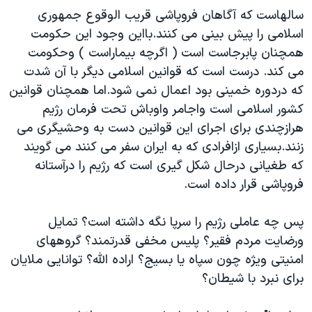
اسرائیل در جنگ
سالهاست که آگاهان فروپاشی قريب الوقوع جمهوری
نرگس محمدی برنده جایزه نوبل صلح
اسلامی را پيش بينی می کنند.بااين وجود اين حکومت
همچنان پابرجاست است ( اگرچه بيماراست ) وحکومت
همایش محافظه‌کاران آمریکا «سی‌پک»
می کند. درست است که قوانين اسلامی ديگر با آن شدت
صفحه‌های ویژه
که دردوره خمينی بود اعمال نمی شود.اما همچنان قوانين
سفر پرزیدنت ترامپ به چین
کشور اسلامی است واجامر واوباش تحت فرمان رژيم
هرازچندی برای اجرای اين قوانين دست به وحشيگری می
زنند.بسياری ازافرادی که به ايران سفر می کنند می گويند
که طغيانی درحال شکل گيری است که رژيم را درآستانه
فروپاشی قرار داده است.
پس چه عاملی رژيم را سرپا نگه داشته است؟ تمايل
ورضايت مردم فقير؟ پليس مخفی قدرتمند؟ گروههای
امنيتی ويژه چون سپاه يا بسيج؟ اراده الله؟ توانايی ملايان
برای نبرد با شيطان؟