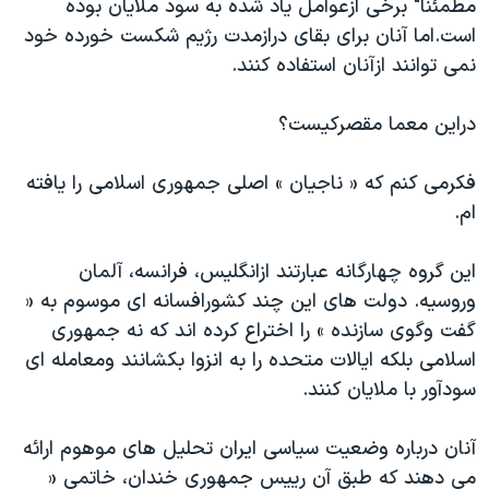
مطمئنا" برخی ازعوامل ياد شده به سود ملايان بوده
است.اما آنان برای بقای درازمدت رژيم شکست خورده خود
نمی توانند ازآنان استفاده کنند.
دراين معما مقصرکيست؟
فکرمی کنم که « ناجيان » اصلی جمهوری اسلامی را يافته
ام.
اين گروه چهارگانه عبارتند ازانگليس، فرانسه، آلمان
وروسيه. دولت های اين چند کشورافسانه ای موسوم به «
گفت وگوی سازنده » را اختراع کرده اند که نه جمهوری
اسلامی بلکه ايالات متحده را به انزوا بکشانند ومعامله ای
سودآور با ملايان کنند.
آنان درباره وضعيت سياسی ايران تحليل های موهوم ارائه
می دهند که طبق آن رييس جمهوری خندان، خاتمی «