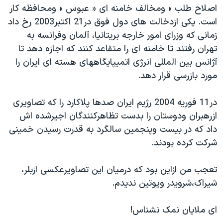
اصلاح طلب » ومخالف خامنه ای « عبوس » ومحافظه کار
است. يکی ازدخالت های دول فوق در21 اکتبر2003 رخ داد
زمانی که وزرای امور خارجه بريتانيا، آلمان وفرانسه به
تهران رفتند تا خامنه ای را متقاعد کنند که اجازه دهد تا
آژانس بين المللی انرژی اتميپايگاههای هسته ای ايران را
مورد بازرسی قرار دهد.
در11 فوريه 2004 رژيم ايران صدها پلاکارد را که تصاويری
ازرهبران ودوستان را بدست تظاهرکنندگان اجيرشده اش
داد که در بيست وپنجمين سالگرد به قدرت رسيدن خمينی
شرکت کرده بودند.
تعجب من ازاين بود که درميان اين تصاويرعکسی ازبلر،
شيراک،شرويدر وپوتين نديدم.
ای ملايان نمک نشناس!