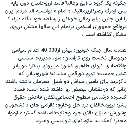
چگونه يک گروه نالايق وغالبا"فاسد ازروحانيان دون پايه
دنبال کنید
مستندها
فرهنگ و زندگی
پس ازمرگ رهبرکاريزماتيک « امام » توانسته اند مردم ايران
حقوق شهروندی
انتخابات ریاست جمهوری آمریکا ۲۰۲۴
را اين چنين برای زمانی طولانی زيرسلطه خود نگاه دارند؟
درواقع جمهوری اسلامی درتمام اين سالها مشکل برروی
اقتصادی
حمله جمهوری اسلامی به اسرائیل
مشکل گذاشته است :
رمز مهسا
علم و فناوری
زبانهای مختلف
اسرائیل در جنگ
ورزش زنان در ایران
هشت سال جنگ خونين؛ بيش از40.000 اعدام سياسی
دردوسال نخست روی کارآمدن؛ سوء مديريت سياسی
گالری عکس
اعتراضات زن، زندگی، آزادی
واقتصادی انزوای ظاهری کشور؛ ميليونها بيکار؛ دوبرابر
آرشیو پخش زنده
مجموعه مستندهای دادخواهی
شدن جمعيت؛ تورم دورقمی ساليانه؛ شهروندانی که
تریبونال مردمی آبان ۹۸
ناگزيرند برای تامين معاش دو شغل همزمان داشته باشند؛
زنانی که درحقشان تبعيض روا داشته شده است؛ فساد
دادگاه حمید نوری
گسترده درتمامی سطوح اجتماعي؛نقض فاحش حقوق
چهل سال گروگان‌گیری
بشر؛ ترورمخالفان درداخل وخارج؛ ناآرامی های دانشجويان
قانون شفافیت دارائی کادر رهبری ایران
وشورش؛ ميزان بالای جرم وجنايت؛استفاده گسترده ازمواد
مخدر؛ کمک به سازمانهای تروريستی وغيره.
اعتراضات مردمی آبان ۹۸