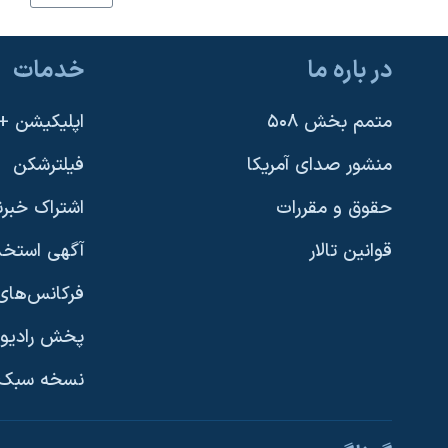
نرگس محمدی برنده جایزه نوبل صلح
همایش محافظه‌کاران آمریکا «سی‌پک»
در باره ما
خدمات
صفحه‌های ویژه
متمم بخش ۵۰۸
اپلیکیشن +VOA
سفر پرزیدنت ترامپ به چین
منشور صدای آمریکا
فیلترشکن
حقوق و مقررات
اشتراک خبرن
قوانین تالار
آگهی استخد
فرکانس‌های 
پخش رادیو
یادگیری زبان انگلیسی
نسخه سبک 
دنبال کنید