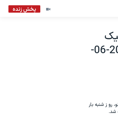
پخش زنده
يک
کنگو عليرغم ورود فرانسوی ها - 2003-06-
 رو ز شنبه بار
 شد.