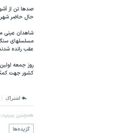
مستندها
فرهنگ و زندگی
حقوق شهروندی
انتخابات ریاست جمهوری آمریکا ۲۰۲۴
حال حاضر شهر بو
اقتصادی
حمله جمهوری اسلامی به اسرائیل
رمز مهسا
علم و فناوری
مسلسلهای سنگين
اسرائیل در جنگ
ورزش زنان در ایران
عقب رانده شدند
گالری عکس
اعتراضات زن، زندگی، آزادی
روز جمعه اولين 
آرشیو پخش زنده
مجموعه مستندهای دادخواهی
کشور جهت کمک به
تریبونال مردمی آبان ۹۸
دادگاه حمید نوری
چهل سال گروگان‌گیری
اشتراک
قانون شفافیت دارائی کادر رهبری ایران
همچنبن ببینید:
اعتراضات مردمی آبان ۹۸
گزيده‌ها
اسرائیل در جنگ