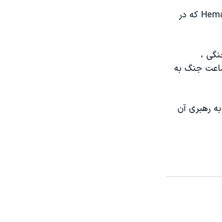
صدها تن از آشوب طلبان قومی از قبيله ی Lendu به موضع رزمجويان قبيله Hema که در
تگهای جنگی ،
ساعت جنگ به
به رهبری آن