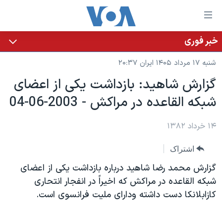
ینکهای
ابل
سترسی
خبر فوری
خانه
هش
شنبه ۱۷ مرداد ۱۴۰۵ ایران ۲۰:۳۷
نسخه سبک وب‌سایت
ه
گزارش شاهيد: بازداشت يکی از اعضای
حتوای
موضوع ها
شبکه القاعده در مراکش - 2003-06-04
صلی
برنامه های تلویزیونی
ایران
هش
جدول برنامه ها
ه
۱۴ خرداد ۱۳۸۲
آمریکا
فحه
صفحه‌های ویژه
جهان
اشتراک
صلی
فرکانس‌های صدای آمریکا
ورزشی
جام جهانی ۲۰۲۶
هش
گزارش محمد رضا شاهيد درباره بازداشت يکی از اعضای
پخش رادیویی
ه
گزیده‌ها
عملیات خشم حماسی
شبکه القاعده در مراکش که اخيراً در انفجار انتحاری
ستجو
کازابلانکا دست داشته ودارای مليت فرانسوی است.
۲۵۰سالگی آمریکا
ویژه برنامه‌ها
یادگیری زبان انگلیسی
ویدیوها
بایگانی برنامه‌های تلویزیونی