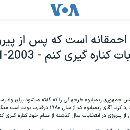
 احمقانه است که پس از پير
 کناره گيری کنم - 2003-01-14
يس جمهوری زيمبابوه طرحهائی را که گفته ميشود برای وادارسا
گيری وجود دارد رد کرد. آقای زيمبابوه که از سال ۱۹۸۰ درق
 پيروزی در انتخابات سال گذشته از مقام خود کناره گيری کن