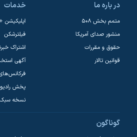
در باره ما
خدمات
نرگس محمدی برنده جایزه نوبل صلح
همایش محافظه‌کاران آمریکا «سی‌پک»
متمم بخش ۵۰۸
اپلیکیشن +VOA
صفحه‌های ویژه
منشور صدای آمریکا
فیلترشکن
سفر پرزیدنت ترامپ به چین
حقوق و مقررات
اشتراک خبرن
قوانین تالار
آگهی استخد
فرکانس‌های 
پخش رادیو
یادگیری زبان انگلیسی
نسخه سبک 
دنبال کنید
گوناگون