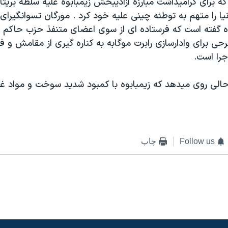
که برای گراميداشت مبارزه آزاديبخش زيمبابوه عليه سلطه بريتان
نيا را متهم به توطئه چينی عليه خود کرد . مورگان تسوانگيرای
 گفته است که فرستاده ای از سوی اعضای متنفذ حزب حاکم زي
ی برای وادارسازی رابرت موگابه به کناره گيری از مقامش و فر
جرا است.
حالی روی ميدهد که زيمبابوه با کمبود شديد سوخت و مواد غذ
Follow us
چاپ