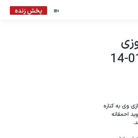
پخش زنده
وزی
زی وی به کناره
درت بوده است ميگويد احمقانه
د.