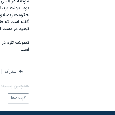
موگابه در آئينی 
مستندها
فرهنگ و زندگی
بود، دولت بريتا
حقوق شهروندی
انتخابات ریاست جمهوری آمریکا ۲۰۲۴
حکومت زيمبابوه
اقتصادی
حمله جمهوری اسلامی به اسرائیل
گفته است که طرح
تبعيد در دست ا
رمز مهسا
علم و فناوری
اسرائیل در جنگ
ورزش زنان در ایران
تحولات تازه در 
گالری عکس
اعتراضات زن، زندگی، آزادی
است
آرشیو پخش زنده
مجموعه مستندهای دادخواهی
تریبونال مردمی آبان ۹۸
اشتراک
دادگاه حمید نوری
چهل سال گروگان‌گیری
همچنبن ببینید:
قانون شفافیت دارائی کادر رهبری ایران
گزيده‌ها
اعتراضات مردمی آبان ۹۸
اسرائیل در جنگ