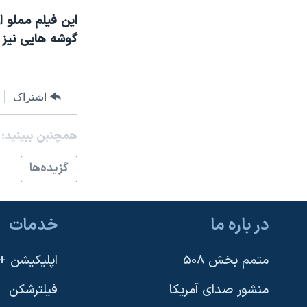
نرگس محمدی برنده جایزه نوبل صلح
اين فيلم مملو 
گوشه هايی نيز ب
همایش محافظه‌کاران آمریکا «سی‌پک»
صفحه‌های ویژه
سفر پرزیدنت ترامپ به چین
اشتراک
همچنبن ببینید:
گزيده‌ها
در باره ما
خدمات
متمم بخش ۵۰۸
اپلیکیشن +VOA
منشور صدای آمریکا
فیلترشکن