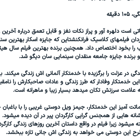
ی است دلهره آور و پراز نکات نغز و قابل تعمق درباره آخرين 
دان فيلمهای کلاسيک فرانکنشتاين که جايزه اسکار بهترين سن
ب را بخود اختصاص داد. همچنين برنده بهترين فيلم سال هي
 و برنده جايزه جامعه منقدان سينمايی سان ديگو شد.
گی در عزلت را برگزيده با خدمتکار آلمانی اش زندگی ميکند. ب
ين خدمتکار وفادار که طرز زندگی و عادات صاحبکارش را نامق
 علامت سرزنش تکان ميدهد بسيار زيبا و ماهرانه است.
ماتت آميز اين خدمتکار، جيمز ويل دوستی غريبی را با باغبان
شانه هايی از همجنس گرايی کارگردان پير در آن ديده ميشود. 
ه ميشود زيرا فيلم در واقع داستان آخرين روزهای زندگی کارگر
رح اين دوستی می خواهد به زندگی اش جانی تازه ببخشد.