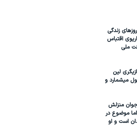
روزهای زندگی
اريوی اقتباس
ئت ملی
ازيگری لين
بول ميشمارد و
 جوان منزلش
اما موضوع در
دان است و او