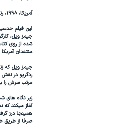
مستندها
فرهنگ و زندگی
حقوق شهروندی
انتخابات ریاست جمهوری آمریکا ۲۰۲۴
آمريکا، ۱۹۹۸، رنگی، ۱۰۵ دقيقه
اقتصادی
حمله جمهوری اسلامی به اسرائیل
اين فيلم حدسيات
رمز مهسا
علم و فناوری
جيمز ويل، کارگر
اسرائیل در جنگ
ورزش زنان در ایران
شده از روی کتا
منتقدان آمريکا
گالری عکس
اعتراضات زن، زندگی، آزادی
آرشیو پخش زنده
مجموعه مستندهای دادخواهی
جيمز ويل که زند
تریبونال مردمی آبان ۹۸
ردگريو در نقش ا
مرتب سرش را به
دادگاه حمید نوری
چهل سال گروگان‌گیری
زير نگاه های ش
قانون شفافیت دارائی کادر رهبری ایران
آغاز ميکند که ن
همينجا درز گرفت
اعتراضات مردمی آبان ۹۸
صرفا از طريق ط
اسرائیل در جنگ