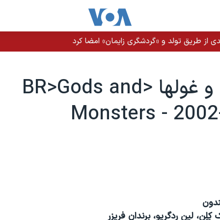
ی از طریق تولد و «گردشگری زایمان» امضا کرد
خدايان و غولها <BR>Gods and
Monsters - 2002
ندون
کِلِن، لين رِدگريو، برندان فريزر