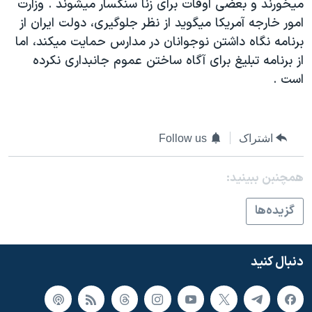
ميخورند و بعضی اوقات برای زنا سنگسار ميشوند . وزارت
امور خارجه آمريکا ميگويد از نظر جلوگيری، دولت ايران از
برنامه نگاه داشتن نوجوانان در مدارس حمايت ميکند، اما
از برنامه تبليغ برای آگاه ساختن عموم جانبداری نکرده
است .
اشتراک
Follow us
همچنبن ببینید:
گزيده‌ها
دنبال کنید