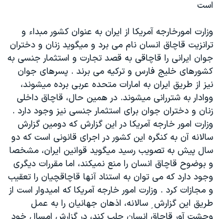
است
دنبال کنید
مستندها
فرهنگ و زندگی
حقوق شهروندی
انتخابات ریاست جمهوری آمریکا ۲۰۲۴
وزارت امورخارجه آمريکا از ايران به عنوان کشور مبداء و
ترانزيت قاچاق انسان نام می برد و ميگويد زنان و دختران
اقتصادی
حمله جمهوری اسلامی به اسرائیل
جوان ايرانی را قاچاقی به قصد تجارت و استثمار جنسی به
رمز مهسا
علم و فناوری
کشورهای خليج فارس و ترکيه می برند . پسرهای جوان
زبانهای مختلف
اسرائیل در جنگ
ورزش زنان در ایران
نيز از طريق ايران به امارات متحده عربی برده ميشوند،
ووادار به شتررانی ميشوند. در همين حال، قاچاق داخلی
گالری عکس
اعتراضات زن، زندگی، آزادی
زنان و دختران جوان برای استثمار جنسی نيز وجود دارد .
آرشیو پخش زنده
مجموعه مستندهای دادخواهی
وزارت امور خارجه آمريکا در اين گزارش که دومين گزارش
تریبونال مردمی آبان ۹۸
سالانه آن به کنگره اين کشور در اجرای قانونی است که دو
سال پيش به تصويب رسيد ميگويد قوانين ايران، مشخصا
دادگاه حمید نوری
و بوضوح قاچاق انسان را منع نميکند، اما مقررات ديگری
چهل سال گروگان‌گیری
وجود دارد که می توان به استناد آنها قاچاقچيان را تعقيب
قانون شفافیت دارائی کادر رهبری ایران
و مجازات کرد . وزارت امور خارجه آمريکا که اميدوار است از
طريق اين گزارش ِ سالانه، اذهان جهانيان را به عمل
اعتراضات مردمی آبان ۹۸
وحشت آور قاچاق انسان جلب کند، در گزارش امسال خود