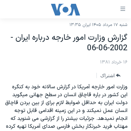
ینکهای
ابل
سترسی
شنبه ۱۷ مرداد ۱۴۰۵ ایران ۱۳:۳۵
خانه
هش
گزارش وزارت امور خارجه درباره ايران -
نسخه سبک وب‌سایت
ه
2002-06-06
حتوای
موضوع ها
صلی
۱۶ خرداد ۱۳۸۱
برنامه های تلویزیونی
ایران
هش
جدول برنامه ها
ه
آمریکا
اشتراک
فحه
صفحه‌های ویژه
جهان
وزارت امور خارجه آمريکا در گزارش سالانه خود به کنگره
صلی
فرکانس‌های صدای آمریکا
اين کشور در باره قاچاق انسان در سطح جهانی ميگويد
ورزشی
جام جهانی ۲۰۲۶
هش
دولت ايران به حداقل ضوابط لازم برای از بين بردن قاچاق
پخش رادیویی
ه
گزیده‌ها
عملیات خشم حماسی
انسان عمل نميکند و در اين زمينه اقدامی قابل توجه
ستجو
۲۵۰سالگی آمریکا
ویژه برنامه‌ها
انجام نميدهد. جزئيات بيشتر را از گزارشی می شنويد که
یادگیری زبان انگلیسی
مهتاب فريد خبرنگار بخش فارسی صدای آمريکا تهيه کرده
ویدیوها
بایگانی برنامه‌های تلویزیونی