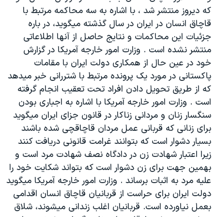
اسرائیل در جنگ
که ديروز منتشر شد ، با اشاره به سه محاکمه مرتبط با
نرگس محمدی برنده جایزه نوبل صلح
قاچاق انسان در ايران در سال گذشته ميگويد، در باره
جزئيات اين محاکمات و نتايج حاصل از آنها اطلاعاتی
همایش محافظه‌کاران آمریکا «سی‌پک»
منتشر نشده است . وزارت امور خارجه آمريکا در گزارش
صفحه‌های ویژه
خود در عين حال از همکاری دولت ايران با مقامات
سفر پرزیدنت ترامپ به چین
پاکستانی در مورد يک پرونده مرتبط با شتررانی خبر ميدهد
که از طريق تحويل دادن افراد تحت تعقيب انجام گرفته
است . وزارت امور خارجه آمريکا با اشاره به اجباری بودن
سنگسار زنان و مردانی زناکار در قانون جزای ايران ميگويد
برای زنانی که قربانی عمل مردان قاچاقچی شده باشند
بسيار دشوار است که بتوانند غرامت قانونی دريافت کنند
زيرا اعتبار شهادت زن در دادگاه نصف شهادت مرد است و
بهمين جهت برای زن دشوار است که بتواند شکايت خود را
عليه مرد به اثبات برساند . وزارت امور خارجه آمريکا ميگويد
دولت ايران برای حراست از قربانيان قاچاق انسان اقدامی
بعمل نياورده است. قربانيان اغلب زندانی ميشوند، شلاق