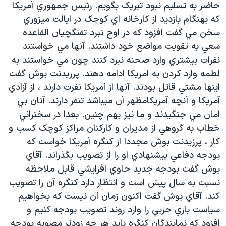
حاضر به تسليم نبود تبريک بگويم. رئيس جمهوري آمريکا
دنبال کنید
مستندها
فرهنگ و زندگی
که بهنگام بازديد از کارخانه اي کوچک در ايالت ميزوري
حقوق شهروندی
انتخابات ریاست جمهوری آمریکا ۲۰۲۴
سخن مي گفت افزود که در اوج نبرد تفنگچيان القاعده
سعي به تقويت مواضع خود داشتند. آنها مي خواستند
اقتصادی
حمله جمهوری اسلامی به اسرائیل
نفرات بيشتري وارد صحنه نبرد کنند چون مي خواستند به
رمز مهسا
علم و فناوری
لطمه وارد کردن به امريکا ادامه دهند. پرزيدنت بوش گفت
زبانهای مختلف
اسرائیل در جنگ
ورزش زنان در ایران
اينها مشتي قاتل بودند. آنها از آمريکا نفرت دارند ، از آزادي
آمريکا و آنچه آمريکامظهر آن ميباشد تنفر دارند. آنان بي
گالری عکس
اعتراضات زن، زندگی، آزادی
امان مي جنگيدند و ما نيز بهم چنين. بعدا در سخنراني
آرشیو پخش زنده
مجموعه مستندهای دادخواهی
خطاب به گروهي از مديران و کارکنان مراکز کوچک کسب و
تریبونال مردمی آبان ۹۸
کار ، پرزيدنت بوش مجددا از کنگره آمريکا خواست که
بودجه دفاعي پيشنهادي او را از تصويب بگذراند. آقاي
دادگاه حمید نوری
بوش گفت بودجه جديد حاوي افزايشي قابل ملاحظه
چهل سال گروگان‌گیری
نسبت به سال پيش است و انتظار دارد کنگره آن را تصويب
قانون شفافیت دارائی کادر رهبری ایران
کند. آقاي بوش گفت اکنون زمان آن نيست که بخواهيم
سياست بازي حزبي را وارد روند تصويب بودجه کنيم و
اعتراضات مردمی آبان ۹۸
افزود که نمايندگان کنگره بايد هر چه زودتر مصوبه بودجه