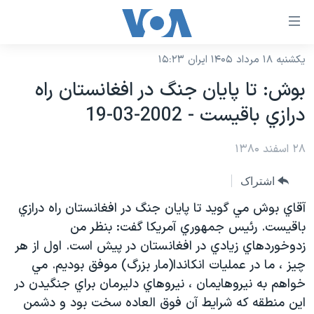
ینکهای
ابل
سترسی
یکشنبه ۱۸ مرداد ۱۴۰۵ ایران ۱۵:۲۳
خانه
هش
بوش: تا پايان جنگ در افغانستان راه
نسخه سبک وب‌سایت
ه
درازي باقيست - 2002-03-19
حتوای
موضوع ها
صلی
۲۸ اسفند ۱۳۸۰
برنامه های تلویزیونی
ایران
هش
جدول برنامه ها
ه
آمریکا
اشتراک
فحه
صفحه‌های ویژه
جهان
آقاي بوش مي گويد تا پايان جنگ در افغانستان راه درازي
صلی
فرکانس‌های صدای آمریکا
باقيست. رئيس جمهوري آمريکا گفت: بنظر من
ورزشی
جام جهانی ۲۰۲۶
هش
زدوخوردهاي زيادي در افغانستان در پيش است. اول از هر
پخش رادیویی
ه
گزیده‌ها
عملیات خشم حماسی
چيز ، ما در عمليات انکاندا(مار بزرگ) موفق بوديم. مي
ستجو
۲۵۰سالگی آمریکا
ویژه برنامه‌ها
خواهم به نيروهايمان ، نيروهاي دليرمان براي جنگيدن در
یادگیری زبان انگلیسی
اين منطقه که شرايط آن فوق العاده سخت بود و دشمن
ویدیوها
بایگانی برنامه‌های تلویزیونی