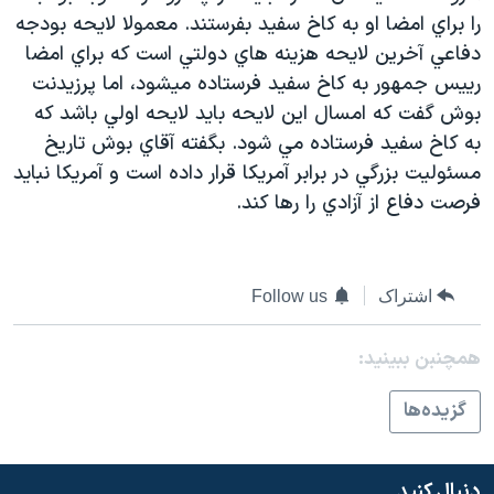
اسرائیل در جنگ
را براي امضا او به کاخ سفيد بفرستند. معمولا لايحه بودجه
نرگس محمدی برنده جایزه نوبل صلح
دفاعي آخرين لايحه هزينه هاي دولتي است که براي امضا
رييس جمهور به کاخ سفيد فرستاده ميشود، اما پرزيدنت
همایش محافظه‌کاران آمریکا «سی‌پک»
بوش گفت که امسال اين لايحه بايد لايحه اولي باشد که
صفحه‌های ویژه
به کاخ سفيد فرستاده مي شود. بگفته آقاي بوش تاريخ
سفر پرزیدنت ترامپ به چین
مسئوليت بزرگي در برابر آمريکا قرار داده است و آمريکا نبايد
فرصت دفاع از آزادي را رها کند.
اشتراک
Follow us
همچنبن ببینید:
گزيده‌ها
دنبال کنید