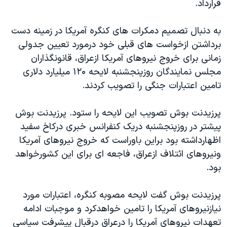
قرارداد.
دنبال کنید
مستندها
فرهنگ و زندگی
حقوق شهروندی
انتخابات ریاست جمهوری آمریکا ۲۰۲۴
به دنبال تصميم دمکرات های کنگره آمريکا در زمينه دست
برداشتن ازخواست های قبلی خود درمورد تعيين جدولی
اقتصادی
حمله جمهوری اسلامی به اسرائیل
زمانی برای خروج نيروهای آمريکا ازعراق، قانونگذاران
رمز مهسا
علم و فناوری
مجلس نمايندگان روزپنجشنبه لايحه ۱۲۰ ميليارد دلاری
زبانهای مختلف
اسرائیل در جنگ
ورزش زنان در ایران
تامين اعتبارات جنگی را تصويب کردند.
گالری عکس
اعتراضات زن، زندگی، آزادی
پرزيدنت بوش تصويب اين لايحه را ستود. پرزيدنت بوش
آرشیو پخش زنده
مجموعه مستندهای دادخواهی
پيشتر در روزپنجشنبه دريک کنفرانس خبری درکاخ سفيد
تریبونال مردمی آبان ۹۸
اظهارداشته بود براين باوراست که خروج نيروهای آمريکا
ونيروهای ائتلاف ازعراق، فاجعه ای برای اين کشورخواهد
دادگاه حمید نوری
بود.
چهل سال گروگان‌گیری
قانون شفافیت دارائی کادر رهبری ایران
پرزيدنت بوش گفت لايحه مصوبه کنگره، اعتبارات مورد
نيازنيروهای آمريکا را تامين خواهدکرد و موجبات ادامه
اعتراضات مردمی آبان ۹۸
تعهدات نيروهای آمريکا را درعراق درقبال پيشرفت سياسی