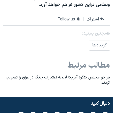
اسرائیل در جنگ
ونظامی دراين کشور فراهم خواهد آورد.
نرگس محمدی برنده جایزه نوبل صلح
اشتراک
Follow us
همایش محافظه‌کاران آمریکا «سی‌پک»
صفحه‌های ویژه
همچنبن ببینید:
سفر پرزیدنت ترامپ به چین
گزيده‌ها
مطالب مرتبط
هر دو مجلس کنگره آمريکا لايحه اعتبارات جنگ در عراق را تصويب
کردند
دنبال کنید