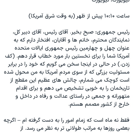
نیویورک، نیویورک
اسرائیل در جنگ
نرگس محمدی برنده جایزه نوبل صلح
ساعت ۱۰:۱۰ پیش از ظهر (به وقت شرق آمریکا)
همایش محافظه‌کاران آمریکا «سی‌پک»
رئیس جمهوری: صبح بخیر. آقای رئیس، آقای دبیر کل،
صفحه‌های ویژه
نمایندگان محترم، خانم ها و آقایان، افتخار دارم که به
سفر پرزیدنت ترامپ به چین
عنوان چهل و چهارمین رئیس جمهوری ایالات متحده
آمریکا شما را برای نخستین بار مورد خطاب قرار دهم. (کف
زدن.) در حالی در اینجا سخن می گویم که خود را در برابر
مسئولیت بزرگی که از سوی مردم آمریکا به من محول شده
است کوچک می شمارم، چالش های عظیم این مقطع از
تاریخمان را به خوبی تشخیص می دهم و برای اقدام
متهورانه و جمعی در راستای عدالت و رفاه در داخل و
خارج از کشور مصمم هستم.
فقط نه ماه است که زمام امور را به دست گرفته ام – اگرچه
بعضی روزها به مراتب طولانی تر به نظر می رسد. از