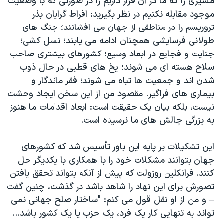
مسیری را که ما در آن قرار داریم را در صورتی که با وضعیت
موجود مقابله نکنیم در نظر بگیرید: افراط گرایان بذر
تروریسم را در مناطقی از جهان می افشانند؛ جنگ های
طولانی فرسایشی همچنان ادامه می یابند؛ نسل کشی؛
جنایت و فجایع در ابعاد وسیع؛ کشورهای بیشتری صاحب
سلاح هسته ای می شوند؛ یخ های قطبی در حال ذوب
شدن اند و جمعیت ها تباه می شوند؛ فقر ماندگار و
بیماری های فراگیر. مقصود من از این سخن ایجاد وحشت
نیست، بلکه بیان یک حقیقت است: ابعاد اقدامات ما هنوز
به بزرگی چالش های ما نرسیده است.
این تشکیلات بر پایه این باور تأسیس شد که کشورهای
جهان بتوانند مشکلات خود را با همکاری با یکدیگر حل
کنند. فرانکلین روزولت که پیش از آنکه بتواند تحقق یافتن
تصورش برای این نهاد را شاهد باشد در گذشت، چنین گفت
– و من از او نقل قول می کنم: "ساختار صلح جهانی نمی
تواند به تنهایی کار یک فرد، یک حزب یا یک کشور باشد...