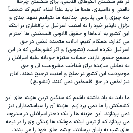
در هم شکستن الگوهای قدیمی، برای شکستن چرخۀ
ناامنی و ناامیدی، همۀ ما باید علناً اعلام کنیم که شخصاً
چه چیزی را می پذیریم. چنانچه ما نتوانیم تعهد جدی و
تزلزل ناپذیر خود را به امنیت اسرائیل با پافشاری بر اینکه
این کشور به ادعاها و حقوق قانونی فلسطینی ها احترام
می گذارد، همگام کنیم، ایالات متحده لطفی در حق
اسرائیل نکرده است. (تشویق) و اگر کشورهایی که در این
مجمع حضور دارند، حملات ستیزه جویانه علیه اسرائیل را
به تمایلی سازنده برای شناخت مشروعیت آن و حق
موجودیت این کشور در صلح و امنیت ترجیح دهند، آنان
نیز لطفی در حق فلسطین نمی کنند. (تشویق)
ما باید به یاد داشته باشیم که سنگین ترین هزینه های این
کشمکش را ما نمی پردازیم. هزینۀ آن را سیاستمداران نیز
نمی پردازند. این هزینه ها را یک دختر اسرائیلی در سدِروت
می پردازد که از ترس اینکه موشک ها زندگی وی را در نیمه
های شب به پایان برسانند، چشم های خود را می بندد.