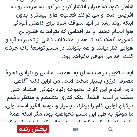
شامل شود که میزان انتشار کربن در آنها به سرعت رو به
افزایش است و می توانند فعالیت های بیشتری بدون
اینکه روند رشد در آنها متوقف شود برای کاهش آلودگی
هوا انجام دهند. و هر اقدامی که نتواند به فقیرترین
کشورها کمک کند تا هم با مشکلات ناشی از تغییرات آب و
هوایی کنار بیایند و هم بتوانند در مسیر توسعۀ پاک حرکت
کنند، اقدامی موفق نخواهد بود.
ایجاد تغییر در مسئله ای به اهمیت اساسی و بنیادی نحوۀ
مصرف انرژی، بسیار سخت است. من ازاین نکته آگاهی
دارم. انجام این کار در بحبوحۀ رکود جهانی اقتصاد حتی
سخت تر است. قطعاً، اینکه کناری بنشینیم و منتظر باشیم
دیگران اولین گام را بردارند، بسیار وسوسه انگیز است. ولی،
ما موفق به طی این مسیر نخواهیم بود، مگر اینکه همۀ
ما همراه یکدیگر حرکت کنیم. در حالی که ما عازم کپنهاگ
پخش زنده
هستیم، بیایید همگی عزم خود را جزم کنیم و توجه خود را