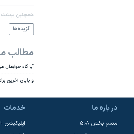
همچنبن ببینید:
گزيده‌ها
مطالب مر
آیا گاه خوابمان می
و پایان آخرین برا
در باره ما
خدمات
متمم بخش ۵۰۸
اپلیکیشن +VOA