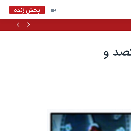
پخش زنده
قبلی
بعدی
ز يکصد و