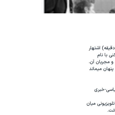
خالق برنامه تلویزیونی 60minutes (شصت دقیقه) اشتهار
ی با نام
 و مجریان آن.
پنهان میماند
گ سیاسی-خبری
۱۹۶ که او اولین مناظره تلویزیونی میان
خت.