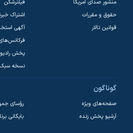
منشور صدای آمریکا
فیلترشکن
حقوق و مقررات
اشتراک خبرن
قوانین تالار
آگهی استخد
فرکانس‌های 
پخش رادیو
یادگیری زبان انگلیسی
نسخه سبک 
دنبال کنید
گوناگون
صفحه‌های ویژه
رؤسای جمهو
آرشیو پخش زنده
بایگانی برن
زبانهای مختلف