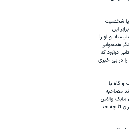
ه، یا شخصیت
ابر این
ستاد و او را
دگر همخوانی
نی درآورد که
را در بی خبری
ت و گاه با
رند مصاحبه
ن مایک والاس
ان تا چه حد