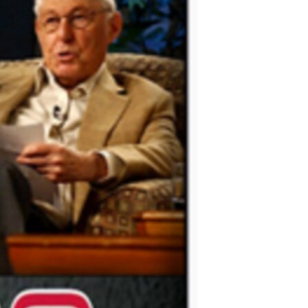
مستندها
فرهنگ و زندگی
حقوق شهروندی
انتخابات ریاست جمهوری آمریکا ۲۰۲۴
اقتصادی
حمله جمهوری اسلامی به اسرائیل
رمز مهسا
علم و فناوری
اسرائیل در جنگ
ورزش زنان در ایران
گالری عکس
اعتراضات زن، زندگی، آزادی
آرشیو پخش زنده
مجموعه مستندهای دادخواهی
تریبونال مردمی آبان ۹۸
دادگاه حمید نوری
چهل سال گروگان‌گیری
قانون شفافیت دارائی کادر رهبری ایران
اعتراضات مردمی آبان ۹۸
اسرائیل در جنگ