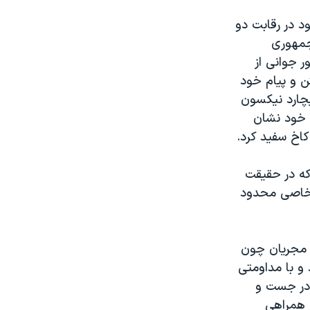
ود در رقابت دو
جمهوری
 جوانی از
ن و پیام خود
یچارد نیکسون
 خود نشان
60 را در شبکه CBS بوجود آورد که در حقیقت
ت خاصی محدود
 گویندگان و مجریان چون
و با مداومتی
که در جست و
ر همراهی