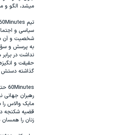
میشد، الگو و ما
سیاسی و اجتماعی
شخصیت و آن سیا
به پرسش و سؤال
نداشت در برابر 
حقیقت و انگیزه 
گذاشته دستش ر
utes
رهبران جهانی نی
مایک والاس را ب
قضیه شکنجه در 
زنان را همسان ب