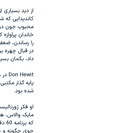
از دید بسیاری ا
کاندیدایی که ش
محبوب جون دوای
خاندان پرآوازه 
را رساندن، ضعف
در قبال چهره ب
داد، بگمان بسیاری عاملی شد که 
پایه گذار مکتب
شده بود.
مایک والاس، هر
که ب
جوی چگونه و چرا