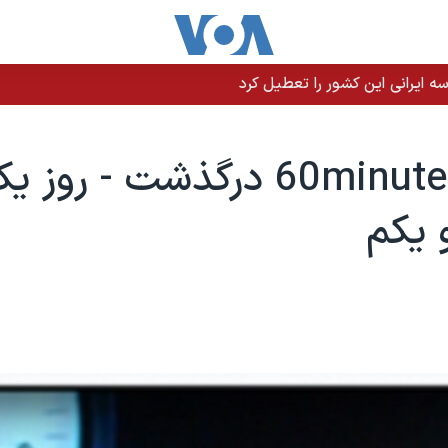
 ایرانی این کشور را تعطیل کرد
خالق 60minutes درگذشت - رو
 يکم