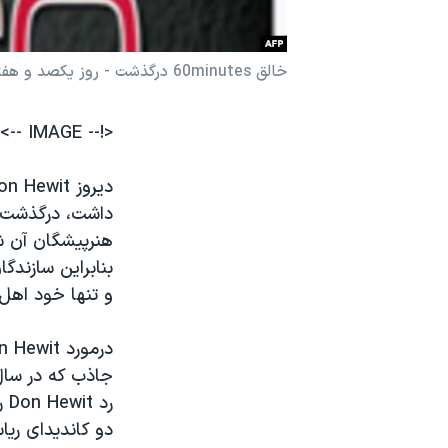
نرگس محمدی برنده جایزه نوبل صلح
همایش محافظه‌کاران آمریکا «سی‌پک»
خالق 60minutes درگذشت - روز يکصد و هفتاد و يکم
صفحه‌های ویژه
<!-- IMAGE -->
سفر پرزیدنت ترامپ به چین
داشت، درگذشت. م
هنرپیشگان آن شن
بنابراین سازند
و تنها خود اهل ف
جاذب که در سال ۱۹۶۸ آغاز 
دو کاندیدای ری