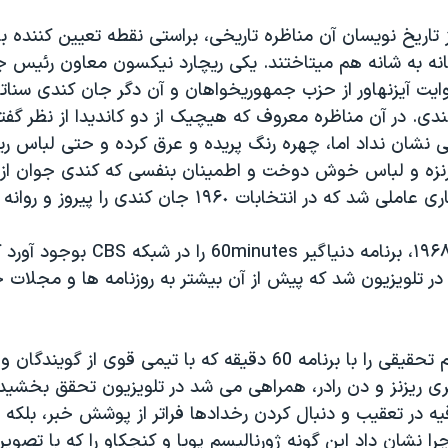
ز تاریخ نویسان آن مناظره تاریخی، براستی نقطه تعیین کننده ب
انه به شانه هم میتاختند. یکی ریچارد نیکسون معاون رئیس 
ت آیزنهاور از حزب جمهوریخواهان و آن دگر جان کندی سناتور
کندی. در آن مناظره معروف که هیچیک از دو کاندیدا از نظر گفت
ی نشان نداد اما، چهره رنگ پریده و عرق کرده و حتی لباس ر
رنزه و لباس خوش دوخت و اطمینان بنفسی که کندی جوان از
در انتخابات ۱۹۶٠ جان کندی را پیروز و روانه کاخ سفید کرد.
Don Hewit در ۱۹۶۸، برنامه دنیاگیر minutes
ی در تلویزیون شد که پیش از آن بیشتر به روزنامه ها و مجلا
او فکر ژورنالیسم تحقیقی را با برنامه 60 دقیقه که با تیمی قوی از
ی ریزنز و دن رادر، همراهی می شد در تلویزیون تحقق بخشید 
رنامه 60 دقیه در تعقیب و دنبال کردن رخدادها فراتر از پوشش خبر، بل
 نشان داد این گونه ژورنالیسم پویا و کنجکاو را که با تصوی