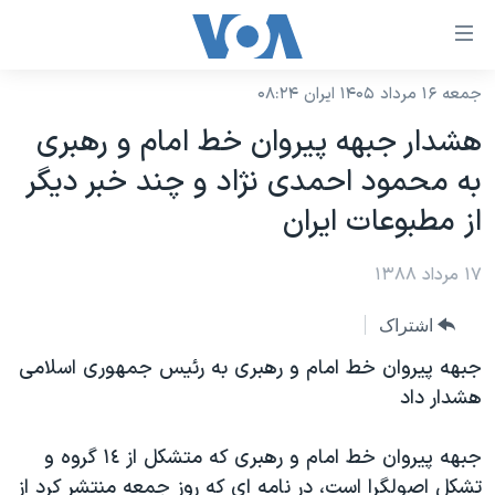
ینکهای
ابل
سترسی
جمعه ۱۶ مرداد ۱۴۰۵ ایران ۰۸:۲۴
خانه
هش
هشدار جبهه پيروان خط امام و رهبری
نسخه سبک وب‌سایت
ه
به محمود احمدی نژاد و چند خبر ديگر
حتوای
موضوع ها
از مطبوعات ايران
صلی
برنامه های تلویزیونی
ایران
هش
۱۷ مرداد ۱۳۸۸
جدول برنامه ها
ه
آمریکا
فحه
صفحه‌های ویژه
جهان
اشتراک
صلی
فرکانس‌های صدای آمریکا
ورزشی
جام جهانی ۲۰۲۶
جبهه پيروان خط امام و رهبری به رئيس جمهوری اسلامی
هش
پخش رادیویی
هشدار داد
ه
گزیده‌ها
عملیات خشم حماسی
ستجو
۲۵۰سالگی آمریکا
ویژه برنامه‌ها
یادگیری زبان انگلیسی
جبهه پيروان خط امام و رهبری که متشکل از ١٤ گروه و
ویدیوها
بایگانی برنامه‌های تلویزیونی
تشکل اصولگرا است، در نامه ای که روز جمعه منتشر کرد از