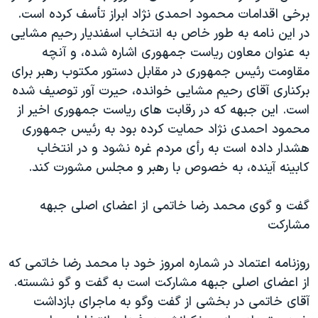
برخی اقدامات محمود احمدی نژاد ابراز تأسف کرده است.
دنبال کنید
مستندها
فرهنگ و زندگی
در اين نامه به طور خاص به انتخاب اسفنديار رحيم مشايی
حقوق شهروندی
انتخابات ریاست جمهوری آمریکا ۲۰۲۴
به عنوان معاون رياست جمهوری اشاره شده، و آنچه
اقتصادی
حمله جمهوری اسلامی به اسرائیل
مقاومت رئيس جمهوری در مقابل دستور مکتوب رهبر برای
برکناری آقای رحيم مشايی خوانده، حيرت آور توصيف شده
رمز مهسا
علم و فناوری
زبانهای مختلف
است. اين جبهه که در رقابت های رياست جمهوری اخير از
اسرائیل در جنگ
ورزش زنان در ایران
محمود احمدی نژاد حمايت کرده بود به رئيس جمهوری
گالری عکس
اعتراضات زن، زندگی، آزادی
هشدار داده است به رأی مردم غره نشود و در انتخاب
کابينه آينده، به خصوص با رهبر و مجلس مشورت کند.
آرشیو پخش زنده
مجموعه مستندهای دادخواهی
تریبونال مردمی آبان ۹۸
گفت و گوی محمد رضا خاتمی از اعضای اصلی جبهه
دادگاه حمید نوری
مشارکت
چهل سال گروگان‌گیری
روزنامه اعتماد در شماره امروز خود با محمد رضا خاتمی که
قانون شفافیت دارائی کادر رهبری ایران
از اعضای اصلی جبهه مشارکت است به گفت و گو نشسته.
اعتراضات مردمی آبان ۹۸
آقای خاتمی در بخشی از گفت وگو به ماجرای بازداشت