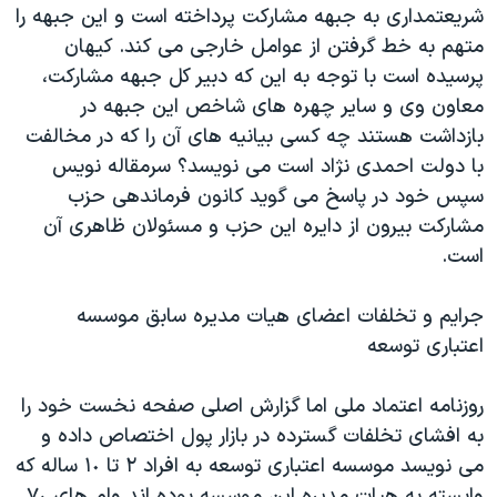
شريعتمداری به جبهه مشارکت پرداخته است و اين جبهه را
متهم به خط گرفتن از عوامل خارجی می کند. کيهان
پرسيده است با توجه به اين که دبير کل جبهه مشارکت،
معاون وی و ساير چهره های شاخص اين جبهه در
بازداشت هستند چه کسی بيانيه های آن را که در مخالفت
با دولت احمدی نژاد است می نويسد؟ سرمقاله نويس
سپس خود در پاسخ می گويد كانون فرماندهی حزب
مشاركت بيرون از دايره اين حزب و مسئولان ظاهری آن
است.
جرايم و تخلفات اعضای هيات مديره سابق موسسه
اعتباری توسعه
روزنامه اعتماد ملی اما گزارش اصلی صفحه نخست خود را
به افشای تخلفات گسترده در بازار پول اختصاص داده و
می نويسد موسسه اعتباری توسعه به افراد ٢ تا ١٠ ساله که
وابسته به هيات مديره اين موسسه بوده اند وام های ٧٠