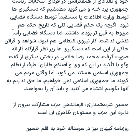
خود و تعدادی از همفکرانش در فردای انتخابات رياست
اسرائیل در جنگ
جمهوری پرداخته و می گويد مطمئنيم که دستگيری ها
نرگس محمدی برنده جایزه نوبل صلح
توسط وزارت اطلاعات يا مستقيماً توسط دستگاه قضايی
همایش محافظه‌کاران آمریکا «سی‌پک»
نبود. اگرچه يک حکم قضايی کلی که تاريخ حکم هم
مربوط به قبل تر بوده، داشتند اما دستگاه قضايی رأساً
صفحه‌های ویژه
نقشی نداشت. کار نيروی انتظامی هم نبود. شواهد و قرائن
سفر پرزیدنت ترامپ به چین
حاکی از اين است که دستگيری ها زير نظر قرارگاه ثارالله
صورت گرفت. محمد رضا خاتمی در بخش ديگری از گفت
وگو با تأکيد بر اين که وی و اصلاح طلبان، طرفدار نظام
جمهوری اسلامی هستند می گويد اما وقتی مردم می
گويند ما جمهوری اسلامی نمی خواهيم، ما حق نداريم به
آنها بگوييم اشتباه می کنيد و بايد آن را بخواهيد.
حسين شريعتمداری: فرماندهی حزب مشاركت بيرون از
دايره اين حزب و مسئولان ظاهری آن است
روزنامه کيهان نيز در سرمقاله خود به قلم حسين