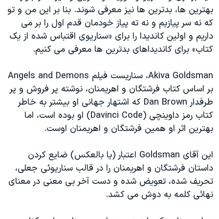
بهترین ها، بدترین ها نیز معرفی شوند. بنا بر این من و تو
دنبال کنید
مستندها
فرهنگ و زندگی
که نه سر پیازیم و نه ته پیاز خودمان قدم اول را بر می
حقوق شهروندی
انتخابات ریاست جمهوری آمریکا ۲۰۲۴
داریم و اولین کاندیدا را برای «سناریوی اقتباس شده از یک
اقتصادی
حمله جمهوری اسلامی به اسرائیل
کتاب» برای کاندیداهای بدترین ها معرفی می کنیم.
رمز مهسا
علم و فناوری
زبانهای مختلف
Akiva Goldsman، سناریست فیلم Angels and Demons
اسرائیل در جنگ
ورزش زنان در ایران
بر اساس کتاب فرشتگان و اهریمنان، نوشته پر فروش و پر
گالری عکس
اعتراضات زن، زندگی، آزادی
طرفدار Dan Brown که اشتهار جهانی او بیشتر به خاطر
کتاب رمز داوینچی (Davinci Code) او بوده است، اما
آرشیو پخش زنده
مجموعه مستندهای دادخواهی
بهترین اثر او همین فرشتگان و اهریمنان اوست.
تریبونال مردمی آبان ۹۸
دادگاه حمید نوری
این آقای Goldsman اعتبار (یا بالعکس) ضایع کردن
داستان فرشتگان و اهریمنان را در قالب سناریوئی جعلی،
چهل سال گروگان‌گیری
تحریف شده، تعویض شده و دست آخر بی معنی در معنای
قانون شفافیت دارائی کادر رهبری ایران
نهائی کلمه به دوش می کشد.
اعتراضات مردمی آبان ۹۸