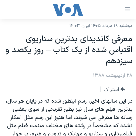
ینکهای
ابل
سترسی
دوشنبه ۱۹ مرداد ۱۴۰۵ ایران ۱۲:۰۳
خانه
هش
معرفی کاندیدای بدترین سناریوی
نسخه سبک وب‌سایت
ه
اقتباس شده از یک کتاب – روز یکصد و
حتوای
موضوع ها
سیزدهم
صلی
برنامه های تلویزیونی
ایران
هش
۲۸ اردیبهشت ۱۳۸۸
جدول برنامه ها
ه
آمریکا
فحه
صفحه‌های ویژه
جهان
اشتراک
صلی
فرکانس‌های صدای آمریکا
ورزشی
جام جهانی ۲۰۲۶
در این سالهای اخیر، رسم اينطور شده که در پایان هر سال،
هش
پخش رادیویی
بدترین فیلم های سال نیز بطور تفریحی از سوی بعضی
ه
گزیده‌ها
عملیات خشم حماسی
رسانه ها معرفی می شوند، اما هنوز این رسم مثل اسکار
ستجو
۲۵۰سالگی آمریکا
ویژه برنامه‌ها
یادگیری زبان انگلیسی
نشده که مشخصاً در رشته های مختلف صنعت فیلم مثل
ویدیوها
بایگانی برنامه‌های تلویزیونی
فیلمبرداری و سناریو و موزیک و تدوین و غیره، در جوار