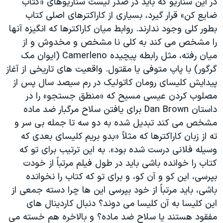
در این سناریو که باید در صدر لیست سناریوهای «کتاب
اسرائیل در جنگ
ضایع کن» قرار گیرد، بسیاری از کاراکترهای اصلی کتاب
نرگس محمدی برنده جایزه نوبل صلح
بطور کلی وجود ندارند. روابط میان کاراکترها که انگیزه آنها
همایش محافظه‌کاران آمریکا «سی‌پک»
را مشخص می کند به کلی نا مشخص و مخدوش و از
میان رفته، مثل رابطه پیچیده Camerleno (ایوان مک
صفحه‌های ویژه
گرگور) با پاپ متوفی یا مقتول. واقعیت های تاریخی از آغاز
سفر پرزیدنت ترامپ به چین
پیدایش کلیسای رومان کاتولیک در رم سیصد سال پس از
مصلوب کردن عیسی مسیح که «منطق جستجو» را در
داستان Dan Brown برای یافتن سلاح مرگبار ضد ماده
مشخص می کند تبدیل شده به دو سه تا جمله بی سر و
ته از زبان کاراکترها که مثلاً «بدو بریم کلیسای بعدی که
وسیله فلانی درست شده بود». به این ترتیب برای تو که
کتاب را خوانده باشی باید در طول فیلم مرتباً از خودت
بپرسی، این کو و آن کو، و برای تو که کتاب را نخوانده
باشی، باید مرتباً از خود بپرسی این ها چرا دسته جمعی از
این کلیسا به آن کلیسا می دوند؟ دنبال کاردینال های
مفقود هستند یا سلاح ضد ماده؟ و بالاخره هم خسته می