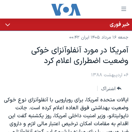
ینکهای
ابل
سترسی
خبر فوری
خانه
هش
جمعه ۱۶ مرداد ۱۴۰۵ ایران ۰۰:۴۲
نسخه سبک وب‌سایت
ه
آمریکا در مورد آنفلوآنزای خوکی
حتوای
موضوع ها
وضعیت اضطراری اعلام کرد
صلی
برنامه های تلویزیونی
ایران
هش
جدول برنامه ها
ه
۰۶ اردیبهشت ۱۳۸۸
آمریکا
فحه
صفحه‌های ویژه
جهان
اشتراک
صلی
فرکانس‌های صدای آمریکا
ورزشی
جام جهانی ۲۰۲۶
هش
ایالات متحده آمریکا، برای رویارویی با آنفلوآنزای نوع خوکی
پخش رادیویی
ه
گزیده‌ها
عملیات خشم حماسی
وضعیت بهداشتی فوق العاده اعلام کرده است. جانت
ستجو
ناپولیتانو، وزیر امنیت داخلی آمریکا، روز یکشنبه گفت این
۲۵۰سالگی آمریکا
ویژه برنامه‌ها
یادگیری زبان انگلیسی
اقدام به مقامات امکان ترخیص اعتبار مالی لازم و داروی
ویدیوها
بایگانی برنامه‌های تلویزیونی
ضد ویروسی را برای مبارزه با شیوع این گونه آنفلوآنزا می