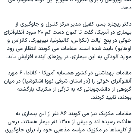
دنبال کنید
مستندها
فرهنگ و زندگی
دهد.
حقوق شهروندی
انتخابات ریاست جمهوری آمریکا ۲۰۲۴
دکتر ریچارد بسر، کفیل مدیر مرکز کنترل و جلوگیری از
اقتصادی
حمله جمهوری اسلامی به اسرائیل
بیماری در آمریکا، گفت تا کنون دست کم ۲۰ مورد آنفلوآنزای
رمز مهسا
علم و فناوری
خوکی در پنج ایالت (تگزاس، کالیفرنیا، نیویورک، کانزاس و
زبانهای مختلف
اوهایو) تایید شده است. مقامات می گویند انتظار می رود
اسرائیل در جنگ
ورزش زنان در ایران
موارد آلودگی به این بیماری، در روزهای آینده افزایش یابد.
گالری عکس
اعتراضات زن، زندگی، آزادی
آرشیو پخش زنده
مجموعه مستندهای دادخواهی
مقامات بهداشتی در کشور همسایه آمریکا - کانادا، ۶ مورد
آنفلوآنزای خوکی را (در استان شرقی نووا اشکوشیا) در میان
تریبونال مردمی آبان ۹۸
گروهی از دانشجویانی که به تازگی از مکزیک بازگشته
دادگاه حمید نوری
بودند، تایید کردند.
چهل سال گروگان‌گیری
مقامات مکزیک نیز می گویند ۸۶ نفر از این بیماری به
قانون شفافیت دارائی کادر رهبری ایران
هلاکت رسیده اند و بیش از ۱۳۰۰ نفر بیمار هستند. برخی
اعتراضات مردمی آبان ۹۸
از کلیساها در مکزیک مراسم مذهبی خود را، برای جلوگیری