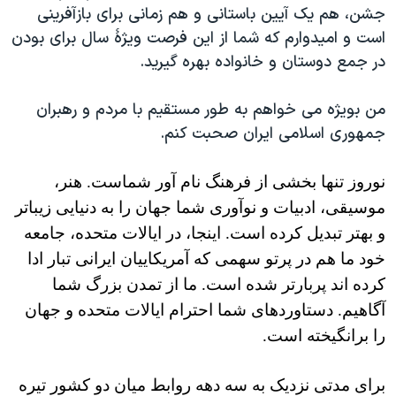
جشن، هم یک آیین باستانی و هم زمانی برای بازآفرینی
دنبال کنید
مستندها
فرهنگ و زندگی
است و امیدوارم که شما از این فرصت ویژۀ سال برای بودن
حقوق شهروندی
انتخابات ریاست جمهوری آمریکا ۲۰۲۴
در جمع دوستان و خانواده بهره گیرید.
اقتصادی
حمله جمهوری اسلامی به اسرائیل
من بویژه می خواهم به طور مستقیم با مردم و رهبران
رمز مهسا
علم و فناوری
جمهوری اسلامی ایران صحبت کنم.
زبانهای مختلف
اسرائیل در جنگ
ورزش زنان در ایران
گالری عکس
اعتراضات زن، زندگی، آزادی
نوروز تنها بخشی از فرهنگ نام آور شماست
.
هنر،
موسیقی، ادبیات و نوآوری شما جهان را به
دنیایی
زیباتر
آرشیو پخش زنده
مجموعه مستندهای دادخواهی
و بهتر تبدیل کرده است. اینجا، در ایالات متحده، جامعه
تریبونال مردمی آبان ۹۸
خود ما هم در پرتو سهمی که آمریکاییان ایرانی تبار ادا
دادگاه حمید نوری
کرده اند پربارتر شده است. ما از تمدن بزرگ شما
چهل سال گروگان‌گیری
آگاهیم. دستاوردهای شما احترام ایالات متحده و جهان
را برانگیخته است.
قانون شفافیت دارائی کادر رهبری ایران
اعتراضات مردمی آبان ۹۸
برای مدتی نزدیک به سه دهه روابط میان دو کشور تیره