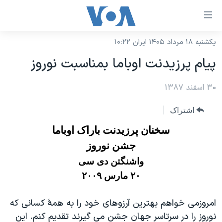
ینکهای
ابل
سترسی
یکشنبه ۱۸ مرداد ۱۴۰۵ ایران ۱۰:۲۲
خانه
هش
پيام پرزيدنت اوباما بمناسبت نوروز
نسخه سبک وب‌سایت
ه
حتوای
۳۰ اسفند ۱۳۸۷
موضوع ها
صلی
برنامه های تلویزیونی
ایران
اشتراک
هش
جدول برنامه ها
ه
آمریکا
سخنان پرزیدنت باراک اوباما
فحه
صفحه‌های ویژه
جهان
جشن نوروز
صلی
فرکانس‌های صدای آمریکا
واشنگتن دی سی
ورزشی
جام جهانی ۲۰۲۶
هش
۲۰ مارس ۲۰۰۹
پخش رادیویی
ه
گزیده‌ها
عملیات خشم حماسی
ستجو
۲۵۰سالگی آمریکا
ویژه برنامه‌ها
امروزمی خواهم بهترین آرزوهای خود را به همۀ کسانی که
یادگیری زبان انگلیسی
ویدیوها
بایگانی برنامه‌های تلویزیونی
نوروز را در سرتاسر جهان جشن می گیرند تقدیم کنم. این