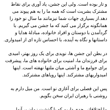
اسرائیل در جنگ
و تار بوده است. ولی این جشن، یاد آوری برای نقاط
نرگس محمدی برنده جایزه نوبل صلح
مشترک بشریت است که همه ما را به هم پیوند می
دهد.از بسیاری جهات شما نیزمانند ما سال نو خود را
همایش محافظه‌کاران آمریکا «سی‌پک»
همانگونه برگزار می کنید که ما جشن می گیریم. با
صفحه‌های ویژه
گردآمدن با دوستان و افراد خانواده، مبادلۀ هدایا و
سفر پرزیدنت ترامپ به چین
داستانها و نگاه به آینده، با احساس تازه ای از امیدواری.
در بطن این جشن ها، نویدی برای یک روز بهتر، امیدی
برای فرزندان ما، امنیت برای خانواده های ما، پیشرفت
برای جوامع ما و آشتی میان ملتها نهفته است. اینها
امیدواریهای مشترکند. اینها رویاهای مشترکند.
پس این فصلی برای آغازی نو است. من میل دارم به
روشنی با رهبران ایران سخن بگویم.
ما اختلافاتی جدی داریم که با گذشت زمان بر آنها