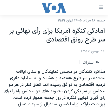
ینکهای
ابل
سترسی
جمعه ۱۶ مرداد ۱۴۰۵ ایران ۱۹:۱۹
خانه
هش
آمادگی کنگره آمريکا برای رأی نهائی بر
نسخه سبک وب‌سایت
ه
سر طرح رونق اقتصادی
حتوای
موضوع ها
صلی
۲۴ بهمن ۱۳۸۷
برنامه های تلویزیونی
ایران
هش
جدول برنامه ها
ه
آمریکا
اشتراک
فحه
صفحه‌های ویژه
جهان
مذاکره کنندگان در مجلس نمایندگان و سنای ایالات
صلی
فرکانس‌های صدای آمریکا
متحده بر سر طرح هفتصد و هشتاد و نه میلیارد دلاری
ورزشی
جام جهانی ۲۰۲۶
هش
ترمیم اقتصادی به توافق رسیده اند. اتفاق نظر در هر دو
پخش رادیویی
ه
گزیده‌ها
عملیات خشم حماسی
مجلس بر سر یکی کردن مصوبه های دو مجلس راه را برای
ستجو
۲۵۰سالگی آمریکا
ویژه برنامه‌ها
رای گیری نهایی کنگره در روز جمعه هموار کرده است.
یادگیری زبان انگلیسی
پرزیدنت باراک اوباما ضمن استقبال از سرعت عمل
ویدیوها
بایگانی برنامه‌های تلویزیونی