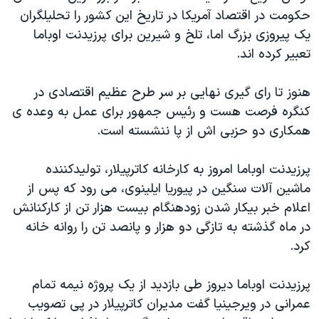
اسرائیل در جنگ
حکومت در اقتصاد آمریکا در تاریخ این کشور را تحلیلگران
نرگس محمدی برنده جایزه نوبل صلح
یک پیروزی بزرگ اما، تلخ و شیرین برای پرزیدنت اوباما
تعبیر کرده اند.
همایش محافظه‌کاران آمریکا «سی‌پک»
صفحه‌های ویژه
هنوز تا رای گیری نهایی بر سر طرح عظیم اقتصادی در
سفر پرزیدنت ترامپ به چین
کنگره فرصت هست و رئیس جمهور برای عمل به وعده ی
همکاری دو حزبی اش از پا ننشسته است.
پرزیدنت اوباما امروز به کارخانه کاترپیلار، تولیدکننده
ماشین آلات سنگین در پیوریا ایلینوی، می رود که پس از
اعلام خبر بیکار شدن زودهنگام بیست هزار تن از کارکنانش
در ماه گذشته به تازگی دو هزار و پانصد تن را روانه خانه
کرد.
پرزیدنت اوباما دیروز طی بازدید از یک پروژه نیمه تمام
عمرانی در ویرجینیا گفت مدیران کاترپیلار در پی تصویب