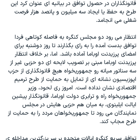
قانونگذاران در حصول توافق در بیانیه ای عنوان کرد این
دنبال کنید
مستندها
فرهنگ و زندگی
طرح به حفظ یا ایجاد سه میلیون و پانصد هزار فرصت
حقوق شهروندی
انتخابات ریاست جمهوری آمریکا ۲۰۲۴
شغلی می انجامد.
اقتصادی
حمله جمهوری اسلامی به اسرائیل
انتظار می رود دو مجلس کنگره به فاصله کوتاهی فردا
رمز مهسا
علم و فناوری
توافق بدست آمده را به رای بگذارند تا روز دوشنبه برای
زبانهای مختلف
اسرائیل در جنگ
ورزش زنان در ایران
امضای پرزیدنت اوباما آماده باشد. اما، بر خلاف انتظار
پرزیدنت اوباما مبنی بر تصویب لایحه ای دو حزبی غیر از
گالری عکس
اعتراضات زن، زندگی، آزادی
سه سناتور میانه رو جمهوریخواه هیچ قانونگذاری از حزب
آرشیو پخش زنده
مجموعه مستندهای دادخواهی
اپوزیسیون نشانه ای از تمایل به حمایت از طرح ترمیم
تریبونال مردمی آبان ۹۸
اقتصادی نشان نداده است. امروز ری لحود، وزیر
جمهوریخواه راه و ترابری دولت اوباما، قانونگذار پیشین
دادگاه حمید نوری
ایالت ایلینوی، به میان هم حزبی هایش در مجلس
چهل سال گروگان‌گیری
نمایندگان می رود تا جمهوریخواهان مردد را به حمایت از
قانون شفافیت دارائی کادر رهبری ایران
طرح مجاب کند.
اعتراضات مردمی آبان ۹۸
توافق سریع کنگره ایالات متحده بر سر بزرگترین مداخله ی