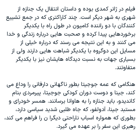
دنبال کنید
مستندها
فرهنگ و زندگی
فيلم در ژانر کمدی بوده و داستان انتقال يک جنازه از
شهری به شهر ديگر است. چند کاراکتری که در جمع تشييع
حقوق شهروندی
انتخابات ریاست جمهوری آمریکا ۲۰۲۴
کنندگان با دو راننده کاميون در طول راه با يکديگر
اقتصادی
حمله جمهوری اسلامی به اسرائیل
برخوردهايی پيدا کرده و صحبت هايی درباره زندگی و خدا
رمز مهسا
علم و فناوری
می کنند و به اين نتيجه می رسند که درباره خيلی از
زبانهای مختلف
مسايل اين دوگروه با يکديگر شباهت هايی دارند ولی از
اسرائیل در جنگ
ورزش زنان در ایران
بسياری جهات به نسبت ديدگاه هايشان نيز با يکديگر
گالری عکس
اعتراضات زن، زندگی، آزادی
متفاوتند.
آرشیو پخش زنده
مجموعه مستندهای دادخواهی
هنگامی که عمه جوجيتا بطور ناگهانی دارفانی را وداع می
تریبونال مردمی آبان ۹۸
کند، جينا و دوست دوران کودکی جوجيتا، پيرمردی بنام
دادگاه حمید نوری
کانديدو، بايد جنازه را به هاوانا برسانند. همسر خودرای و
چهل سال گروگان‌گیری
مستبد جينا، آدولفو، که جاه طلبی شديد سياسی دارد،
بطوری که همواره اسباب ناراحتی ديگرا ن را فراهم می کند،
قانون شفافیت دارائی کادر رهبری ایران
رهبری اين سفر را بر عهده می گيرد.
اعتراضات مردمی آبان ۹۸