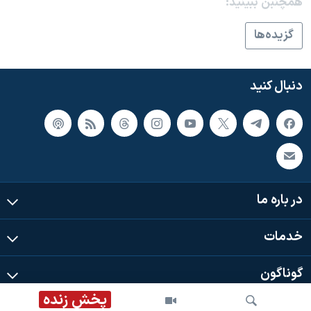
همچنبن ببینید:
گزيده‌ها
دنبال کنید
در باره ما
خدمات
گوناگون
پخش زنده