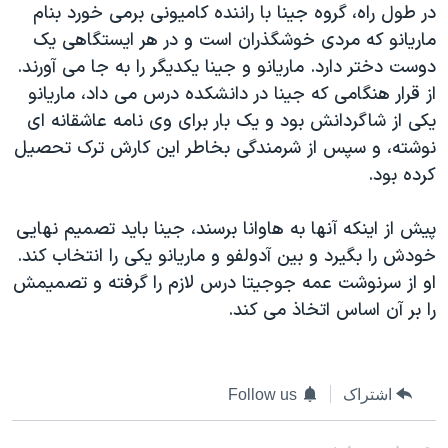
اسرائیل در جنگ
در طول راه، گروه جينا با راننده کاميونی برمی خورد بنام
ماريانو که مردی خوشگذران است و در هر ايستگاهی يک
نرگس محمدی برنده جایزه نوبل صلح
دوست دختر دارد. ماريانو و جينا يکديگر را به جا می آورند.
همایش محافظه‌کاران آمریکا «سی‌پک»
از قرار هنگامی که جينا در دانشکده درس می داد، ماريانو
صفحه‌های ویژه
يکی از شاگردانش بود و يک بار برای وی نامه عاشقانه ای
نوشته، و سپس از شرمندگی بخاطر اين کارش ترک تحصيل
سفر پرزیدنت ترامپ به چین
کرده بود.
پيش از اينکه آنها به هاوانا برسند، جينا بايد تصميم نهايی
خودش را بگيرد و بين آدولفو و ماريانو يکی را انتخاب کند.
او از سرنوشت عمه جوجيتا درس لازم را گرفته و تصميمش
را بر آن اساس اتخاذ می کند.
اشتراک
Follow us