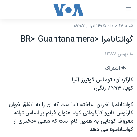
ینکهای
ابل
سترسی
شنبه ۱۷ مرداد ۱۴۰۵ ایران ۰۷:۰۷
خانه
هش
گوانتانامرا <BR> Guantanamera
نسخه سبک وب‌سایت
ه
حتوای
۱۰ بهمن ۱۳۸۷
موضوع ها
صلی
برنامه های تلویزیونی
ایران
اشتراک
هش
جدول برنامه ها
ه
آمریکا
کارگردان: توماس گوتيرز آليا
فحه
صفحه‌های ویژه
کوبا، ۱۹۹۴، رنگی،
جهان
صلی
فرکانس‌های صدای آمریکا
ورزشی
جام جهانی ۲۰۲۶
هش
گوانتانامرا آخرين ساخته آليا ست که آن را به اتفاق خوان
پخش رادیویی
ه
گزیده‌ها
عملیات خشم حماسی
کارلوس تابيو کارگردانی کرد. عنوان فيلم بر اساس ترانه
ستجو
معروف کوبايی به همين نام است که معنی «دختری از
۲۵۰سالگی آمریکا
ویژه برنامه‌ها
یادگیری زبان انگلیسی
گوانتانامو» می دهد.
ویدیوها
بایگانی برنامه‌های تلویزیونی