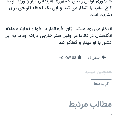
جمهوری اولین رییس جمهوری آفریقایی تبار و ورود او به
اسرائیل در جنگ
کاخ سفید را آشکار می کند و این یک لحظه تاریخی برای
نرگس محمدی برنده جایزه نوبل صلح
بشریت است.
همایش محافظه‌کاران آمریکا «سی‌پک»
انتظار می رود میشل ژان، فرماندار کل قوا و نماینده ملکه
صفحه‌های ویژه
انگلستان در کانادا در اولین سفر خارجی باراک اوباما به این
سفر پرزیدنت ترامپ به چین
کشور با او دیدار و گفتگو کند
اشتراک
Follow us
همچنبن ببینید:
گزيده‌ها
مطالب مرتبط