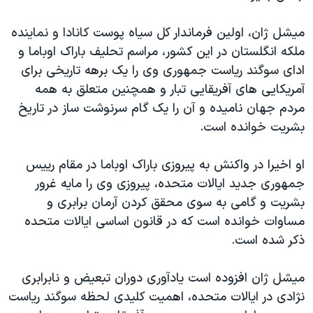
دنبال کنید
مستندها
فرهنگ و زندگی
میشل ژان، اولین فرماندار کل سیاه پوست کانادا و نماینده
حقوق شهروندی
انتخابات ریاست جمهوری آمریکا ۲۰۲۴
ملکه انگلستان در این کشور، مراسم تحلیف باراک اوباما و
اقتصادی
حمله جمهوری اسلامی به اسرائیل
ادای سوگند ریاست جمهوری وی را یک برهه تاریخی برای
آمریکایی های آفریقایی تبار و همچنین متعلق به همه
رمز مهسا
علم و فناوری
زبانهای مختلف
مردم جهان نامیده و آن را یک گام سرنوشت ساز در تاریخ
اسرائیل در جنگ
ورزش زنان در ایران
بشریت خوانده است.
گالری عکس
اعتراضات زن، زندگی، آزادی
او اخیرا در واکنش به پیروزی باراک اوباما در مقام رییس
آرشیو پخش زنده
مجموعه مستندهای دادخواهی
جمهوری جدید ایالات متحده، پیروزی وی را مایه غرور
تریبونال مردمی آبان ۹۸
بشریت و گامی به سوی محقق کردن آرمان برابری و
دادگاه حمید نوری
مساوات خوانده است که در قانون اساسی ایالات متحده
ذکر شده است.
چهل سال گروگان‌گیری
قانون شفافیت دارائی کادر رهبری ایران
میشل ژان افزوده است یادآوری دوران تبعیض و نابرابری
اعتراضات مردمی آبان ۹۸
نژادی در ایالات متحده، اهمیت کلیدی لحظه سوگند ریاست