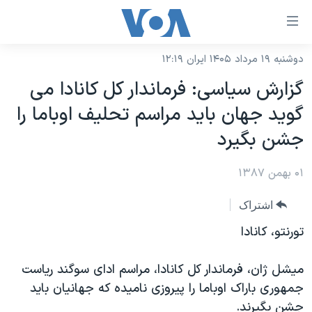
ینکهای
ابل
سترسی
دوشنبه ۱۹ مرداد ۱۴۰۵ ایران ۱۲:۱۹
خانه
هش
گزارش سیاسی: فرماندار کل کانادا می
نسخه سبک وب‌سایت
ه
گوید جهان باید مراسم تحلیف اوباما را
حتوای
موضوع ها
جشن بگیرد
صلی
برنامه های تلویزیونی
ایران
هش
۰۱ بهمن ۱۳۸۷
جدول برنامه ها
ه
آمریکا
فحه
صفحه‌های ویژه
جهان
اشتراک
صلی
فرکانس‌های صدای آمریکا
ورزشی
جام جهانی ۲۰۲۶
تورنتو، کانادا
هش
پخش رادیویی
ه
گزیده‌ها
عملیات خشم حماسی
میشل ژان، فرماندار کل کانادا، مراسم ادای سوگند ریاست
ستجو
۲۵۰سالگی آمریکا
ویژه برنامه‌ها
یادگیری زبان انگلیسی
جمهوری باراک اوباما را پیروزی نامیده که جهانیان باید
ویدیوها
بایگانی برنامه‌های تلویزیونی
جشن بگیرند.