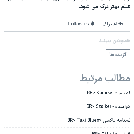
اسرائیل در جنگ
فيلم بهتر درک می شود.
نرگس محمدی برنده جایزه نوبل صلح
همایش محافظه‌کاران آمریکا «سی‌پک»
اشتراک
Follow us
صفحه‌های ویژه
همچنبن ببینید:
سفر پرزیدنت ترامپ به چین
گزيده‌ها
مطالب مرتبط
کميسر <BR> Komisar
خرامنده <BR> Stalker
غمنامه تاکسی <BR> Taxi Blues