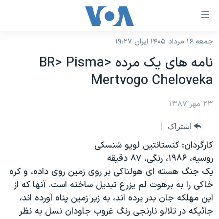
ینکهای
ابل
سترسی
جمعه ۱۶ مرداد ۱۴۰۵ ایران ۱۹:۲۷
خانه
هش
نامه های يک مرده <BR> Pisma
نسخه سبک وب‌سایت
ه
Mertvogo Cheloveka
حتوای
موضوع ها
صلی
۲۳ مهر ۱۳۸۷
برنامه های تلویزیونی
ایران
هش
جدول برنامه ها
ه
آمریکا
اشتراک
فحه
صفحه‌های ویژه
جهان
کارگردان: کنستانتين لوپو شنسکی
صلی
فرکانس‌های صدای آمریکا
روسيه، ۱۹۸۶، رنگی، ۸۷ دقيقه
ورزشی
جام جهانی ۲۰۲۶
هش
يک جنگ هسته ای هولناکی بر روی زمين روی داده، و کره
پخش رادیویی
ه
گزیده‌ها
عملیات خشم حماسی
خاکی را به برهوت لم يزرع تبديل ساخته است. آنها که از
ستجو
۲۵۰سالگی آمریکا
ویژه برنامه‌ها
اين مهلکه جان بدر برده اند، به زير زمين پناه آورده اند،
یادگیری زبان انگلیسی
جائيکه در تلالو نارنجی رنگ غروب جاودان نسل به نظر
ویدیوها
بایگانی برنامه‌های تلویزیونی