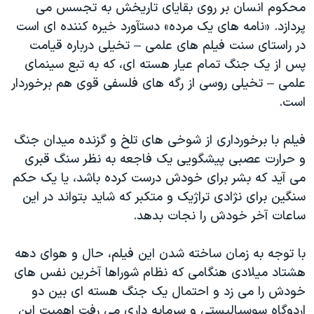
محکوم انسان بر روی بقايای تاريخش به تجسس می
دنبال کنید
مستندها
فرهنگ و زندگی
پردازد. «نامه های يک مرده» دستآورد خيره کننده ای است
حقوق شهروندی
انتخابات ریاست جمهوری آمریکا ۲۰۲۴
در راستای سنت فيلم های علمی – تخيلی درباره قيامت
پس از يک جنگ تمام عيار هسته ای، که به تبع سينمای
اقتصادی
حمله جمهوری اسلامی به اسرائیل
علمی – تخيلی روسی از رگه های فلسفی قوی هم برخوردار
رمز مهسا
علم و فناوری
است.
زبانهای مختلف
اسرائیل در جنگ
ورزش زنان در ایران
فيلم با برخورداری از شوخی های تلخ و گزنده ميدان جنگ
گالری عکس
اعتراضات زن، زندگی، آزادی
و حرارت عصبی پيشگويی يک فاجعه به نظر سنگ قبری
آرشیو پخش زنده
مجموعه مستندهای دادخواهی
می آيد که بشر برای خودش درست کرده باشد، يا يک حکم
تریبونال مردمی آبان ۹۸
سنگين برای نژادی تراژيک و متکبر که شايد بتواند در اين
ساعات آخر خودش را نجات بدهد.
دادگاه حمید نوری
چهل سال گروگان‌گیری
با توجه به زمان ساخته شدن اين فيلم، حال و هوای دهه
قانون شفافیت دارائی کادر رهبری ایران
هشتاد ميلادی هنگامی که نظام شوراها آخرين نفس های
خودش را می زد و احتمال يک جنگ هسته ای بين دو
اعتراضات مردمی آبان ۹۸
اردوگاه سوسياليستی و سرمايه داری می رفت اهميت اين