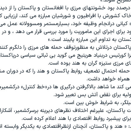
تشریح شوند.»
رصدد بود خشونتهای مرزی با افغانستان و پاکستان را از دید
اک کشورش با افراطیون و شورشیان مبارزه می کند، ارزیابی کن
 کیانی درانجام وظیفه خود، بسیارمستمر ومسوولانه عمل می 
 برای اجرای این ماموریت را مورد بررسی قرار می دهد ، و در ق
تان به تداوم این مبارزه پایبند است.»
پاکستان درتلاش به منظورتوقف حمله های مرزی را دلگرم کننده
زا کورتیس دربنیاد هریتیج می گوید بی ثباتی سیاسی درپاکستا
ی مرزی ستیزه گران به هند بوده است.
 حمله احتمال تضعیف روابط پاکستان و هند را که در دوران م
ه همراه خواهد داشت.
ی کند ما شاهد بالاگرفتن درگیری ها در«خط کنترل» درکشمیر
اولیه برای نقض آتش بس تعبیر شود.
لگر، به شرایط خوش بین است.
ت پاکستان، علیرغم اختلاف نظرهای دیرینه برسرکشمیر، آشکار
ای پیشبرد روابط اقتصادی با هند اعلام کرده است.
« هند و پاکستان، آنچنان ازنظراقتصادی به یکدیگر وابسته ان