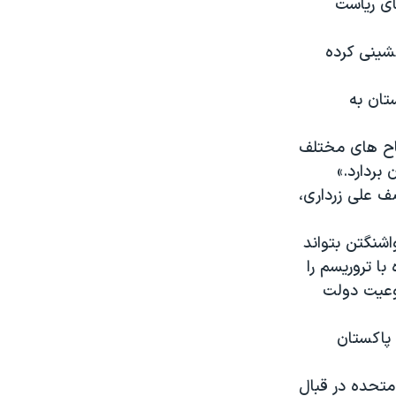
ای ریاست
شینی کرده
تان به
ناح های مختلف
بردارد.»
ف علی زرداری،
شنگتن بتواند
 با تروریسم را
وعیت دولت
 پاکستان
متحده در قبال