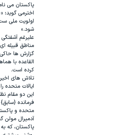
پاکستان می نامد
نرگس محمدی برنده جایزه نوبل صلح
اخترمی گوید: « 
همایش محافظه‌کاران آمریکا «سی‌پک»
اولویت ملی ست.
شود.»
صفحه‌های ویژه
علیرغم آشفتگی 
سفر پرزیدنت ترامپ به چین
مناطق قبیله ای
گزارش ها حاکی ا
القاعده با هماه
کرده است.
تلاش های اخیر 
ایالات متحده را
این دو مقام نظا
فرمانده {سابق} 
متحده و پاکستان
آدمیرال مولن گ
پاکستان، که به 