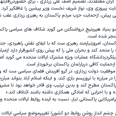
 گران معتقدند، تصمیم آصف علی زرداری ، برای حضوردررقابته
یت پیروزی وی، نواز شریف نخست وزیر پیشین را غافلگیر کرد.
ی پیش، ازحمایت حزب مردم پاکستان به رهبری زرداری عقب ن
و بنیاد هیریتیج درواشنگتن می گوید شکاف های سیاسی پاکس
جر شده است.
اکستان، امروزنیازمند رهبری ست که با ایفای نقش راهبردی، ج
را متحد کند و بحران ملی را که پیش روی کشورقرار دارد ازمیان 
لگردردانشگاه عملیات ویژه مشترک ایالات متحده می گوید آص
حمایت کافی درپارلمان پاکستان برخوردار است.
موفقیت دولت زرداری، در گرو آفرینش فضای سیاسی ست که وا
ر مبارزه با تروریسم بازی کند، و اینکه اسلام آباد بتواند مبارزه
اکستان مطرح کند و بدین ترتیب وی قادر خواهد بود تا مشر
 و با احزابی که آمادگی همکاری داشته باشند ائتلاف کند.»
امریکایی پاکستانی تبار، نسبت به آینده روابط ایالات متحده و
 چشم انداز روشن روابط دو کشوررا تغییرموضع سیاسی ایالات 