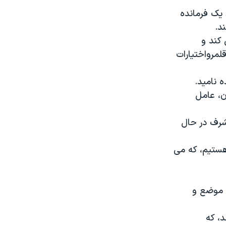
 یک فرمانده
د.
کند و
لمرواختیارات
 نامید.
ن، عامل
شرف در حال
هستیم، که می
ا موضع و
د، که