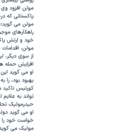
روشنی بیشتری 
مولن افزود وی د
پاکستانی که درخ
مولن می گوید:«
راهکارهای موجود
خود و ارتش پاکس
مولن، اقدامات 
از سوی دیگر، لی
افزایش حمله ها
او می گوید این
بهبود بود، را ب
کورتیس تاکید م
تواند به علایم 
حیدرمولیک تحلی
او می گوید دول
خواست خود را بر
مولیک می گوید: 