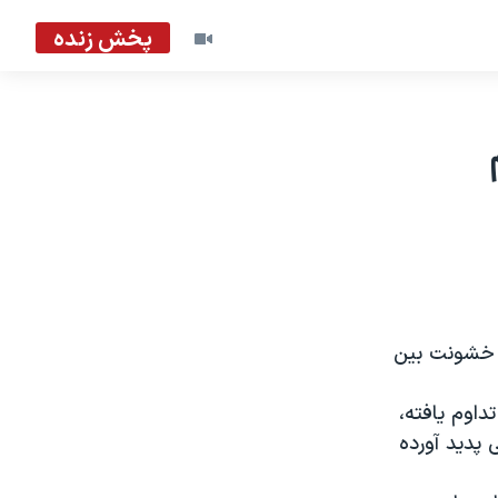
پخش زنده
و خشونت بین
اوم یافته،
 پدید آورده