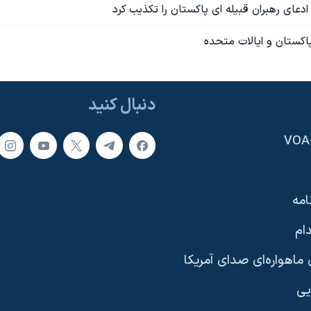
 ادعای رهبران قبيله ای پاکستان را تکذيب کرد
اکستان و ایالات متحده
دنبال کنید
امه
ام
ماهواره‌ای صدای آمریکا
یی