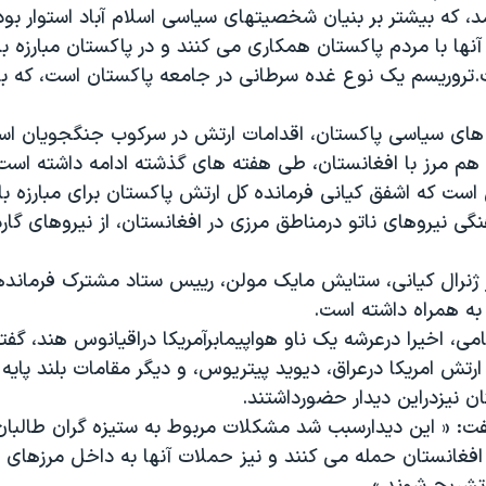
، که بیشتر بر بنیان شخصیتهای سیاسی اسلام آباد استوار بو
آنها با مردم پاکستان همکاری می کنند و در پاکستان مبارزه با
تروریسم یک نوع غده سرطانی در جامعه پاکستان است، که با
های سیاسی پاکستان، اقدامات ارتش در سرکوب جنگجویان اسلا
 هم مرز با افغانستان، طی هفته های گذشته ادامه داشته است
ست که اشفق کیانی فرمانده کل ارتش پاکستان برای مبارزه با 
نگی نیروهای ناتو درمناطق مرزی در افغانستان، از نیروهای گارد
ژنرال کیانی، ستایش مایک مولن، رییس ستاد مشترک فرماند
 به همراه داشته است.
می، اخیرا درعرشه یک ناو هواپیمابرآمریکا دراقیانوس هند، گفت
ارتش امریکا درعراق، دیوید پیتریوس، و دیگر مقامات بلند پایه 
 نیزدراین دیدار حضورداشتند.
فت: « این دیدارسبب شد مشکلات مربوط به ستیزه گران طالبان
افغانستان حمله می کنند و نیز حملات آنها به داخل مرزهای ا