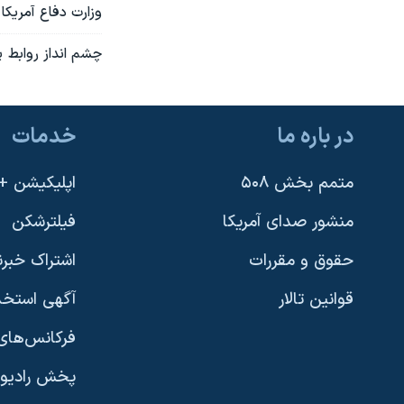
وزارت دفاع آمريکا
چشم انداز روابط پ
در باره ما
خدمات
متمم بخش ۵۰۸
اپلیکیشن +VOA
منشور صدای آمریکا
فیلترشکن
حقوق و مقررات
اشتراک خبرن
قوانین تالار
آگهی استخد
فرکانس‌های 
پخش رادیو