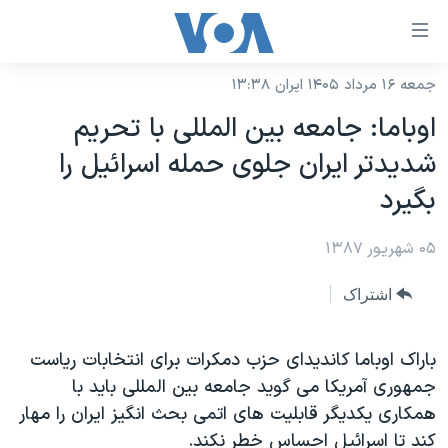
ینکهای
ابل
سترسی
جمعه ۱۶ مرداد ۱۴۰۵ ایران ۱۳:۳۸
خانه
هش
اوباما: جامعه بين المللی با تحريم
نسخه سبک وب‌سایت
ه
شديدتر ايران جلوی حمله اسرائيل را
حتوای
موضوع ها
بگيرد
صلی
برنامه های تلویزیونی
ایران
هش
۰۵ شهریور ۱۳۸۷
جدول برنامه ها
ه
آمریکا
فحه
صفحه‌های ویژه
جهان
اشتراک
صلی
فرکانس‌های صدای آمریکا
ورزشی
جام جهانی ۲۰۲۶
هش
پخش رادیویی
باراک اوباما کانديدای حزب دمکرات برای انتخابات رياست
ه
گزیده‌ها
عملیات خشم حماسی
جمهوری آمريکا می گويد جامعه بين المللی بايد با
ستجو
۲۵۰سالگی آمریکا
ویژه برنامه‌ها
یادگیری زبان انگلیسی
همکاری يکديگر قابليت های اتمی بحث انگيز ايران را مهار
ویدیوها
بایگانی برنامه‌های تلویزیونی
کند تا اسرائيل احساس خطر نکند.