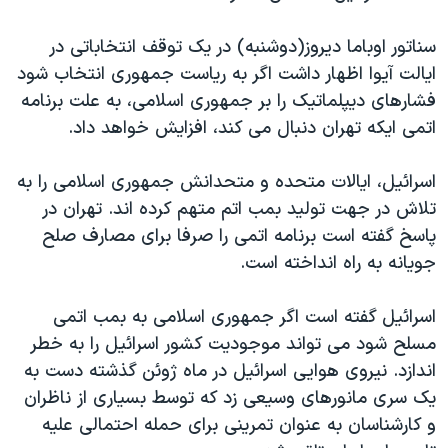
دنبال کنید
مستندها
فرهنگ و زندگی
سناتور اوباما ديروز(دوشنبه) در يک توقف انتخاباتی در
حقوق شهروندی
انتخابات ریاست جمهوری آمریکا ۲۰۲۴
ايالت آيوا اظهار داشت اگر به رياست جمهوری انتخاب شود
اقتصادی
حمله جمهوری اسلامی به اسرائیل
فشارهای ديپلماتيک را بر جمهوری اسلامی، به علت برنامه
اتمی ايکه تهران دنبال می کند، افزايش خواهد داد.
رمز مهسا
علم و فناوری
زبانهای مختلف
اسرائیل در جنگ
ورزش زنان در ایران
اسرائيل، ايالات متحده و متحدانش جمهوری اسلامی را به
گالری عکس
اعتراضات زن، زندگی، آزادی
تلاش در جهت توليد بمب اتم متهم کرده اند. تهران در
پاسخ گفته است برنامه اتمی را صرفا برای مصارف صلح
آرشیو پخش زنده
مجموعه مستندهای دادخواهی
جويانه به راه انداخته است.
تریبونال مردمی آبان ۹۸
دادگاه حمید نوری
اسرائيل گفته است اگر جمهوری اسلامی به بمب اتمی
مسلح شود می تواند موجوديت کشور اسرائيل را به خطر
چهل سال گروگان‌گیری
اندازد. نيروی هوايی اسرائيل در ماه ژوئن گذشته دست به
قانون شفافیت دارائی کادر رهبری ایران
يک سری مانورهای وسيعی زد که توسط بسياری از ناظران
اعتراضات مردمی آبان ۹۸
و کارشناسان به عنوان تمرينی برای حمله احتمالی عليه