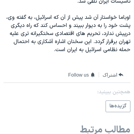
تاسيسات ايران تلقی شد.
اسرائیل در جنگ
نرگس محمدی برنده جایزه نوبل صلح
اوباما خواستار آن شد پيش از آن که اسرائيل، به گفته وی،
همایش محافظه‌کاران آمریکا «سی‌پک»
پشت خود را به ديوار ببيند و احساس کند که راه ديگری
درپيش ندارد، تحريم های اقتصادی سختگيرانه تری عليه
صفحه‌های ویژه
تهران برقرار گردد. اين سخنان اشاره آشکاری به احتمال
سفر پرزیدنت ترامپ به چین
حمله نظامی اسرائيل به ايران است.
اشتراک
Follow us
همچنبن ببینید:
گزيده‌ها
مطالب مرتبط