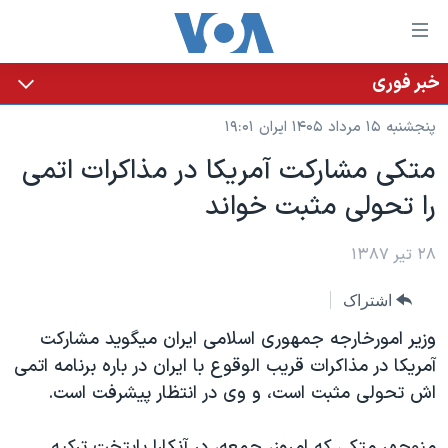
ینکهای
ابل
سترسی
خبر فوری
خانه
هش
پنجشنبه ۱۵ مرداد ۱۴۰۵ ایران ۱۹:۰۱
نسخه سبک وب‌سایت
ه
متکی مشارکت آمريکا در مذاکرات اتمی
حتوای
موضوع ها
را تحولی مثبت خواند
صلی
برنامه های تلویزیونی
ایران
هش
جدول برنامه ها
ه
۲۸ تیر ۱۳۸۷
آمریکا
فحه
صفحه‌های ویژه
جهان
اشتراک
صلی
فرکانس‌های صدای آمریکا
ورزشی
جام جهانی ۲۰۲۶
هش
وزير امورخارجه جمهوری اسلامی ايران ميگويد مشارکت
پخش رادیویی
ه
گزیده‌ها
عملیات خشم حماسی
آمريکا در مذاکرات قريب الوقوع با ايران در باره برنامه اتمی
ستجو
اش تحولی مثبت است، و وی در انتظار پيشرفت است.
۲۵۰سالگی آمریکا
ویژه برنامه‌ها
یادگیری زبان انگلیسی
ویدیوها
بایگانی برنامه‌های تلویزیونی
منوچهر متکی که امروز، جمعه، در آنکارا پايتخت ترکيه