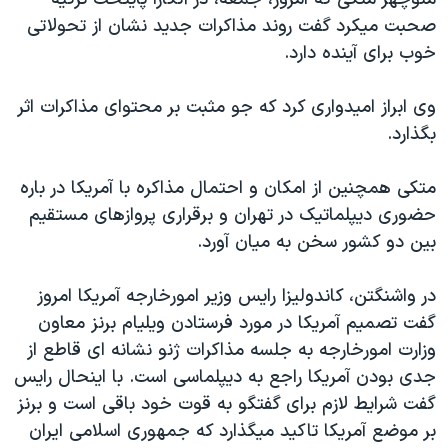
دنبال کنید
مستندها
فرهنگ و زندگی
صحبت ميکرد گفت روند مذاکرات جديد نشان از تحولاتی
خوب برای آينده دارد.
حقوق شهروندی
انتخابات ریاست جمهوری آمریکا ۲۰۲۴
اقتصادی
حمله جمهوری اسلامی به اسرائیل
وی ابراز اميدواری کرد که جو مثبت بر محتوای مذاکرات اثر
رمز مهسا
علم و فناوری
بگذارد.
زبانهای مختلف
اسرائیل در جنگ
ورزش زنان در ایران
متکی همچنين از امکان و احتمال مذاکره با آمريکا در باره
گالری عکس
اعتراضات زن، زندگی، آزادی
حضوری ديپلماتيک در تهران و برقراری پروازهای مستقيم
آرشیو پخش زنده
مجموعه مستندهای دادخواهی
بين دو کشور سخن به ميان آورد.
تریبونال مردمی آبان ۹۸
در واشنگتن، کاندوليزا رايس وزير امورخارجه آمريکا امروز
دادگاه حمید نوری
گفت تصميم آمريکا در مورد فرستادن ويليام برنز معاون
چهل سال گروگان‌گیری
وزارت امورخارجه به جلسه مذاکرات ژنو نشانه ای قاطع از
جدی بودن آمريکا راجع به ديپلماسی است. با اينحال رايس
قانون شفافیت دارائی کادر رهبری ایران
گفت شرايط لازم برای گفتگو به قوت خود باقی است و برنز
اعتراضات مردمی آبان ۹۸
بر موضع آمريکا تاکيد ميگذارد که جمهوری اسلامی ايران