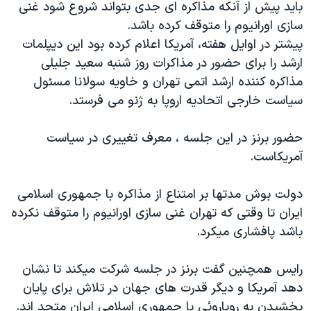
اسرائیل در جنگ
بايد پيش از آنکه مذاکره ای جدی بتواند شروع شود غنی
سازی اورانيوم را متوقف کرده باشد.
نرگس محمدی برنده جایزه نوبل صلح
پيشتر در اوايل هفته، آمريکا اعلام کرده بود اين ديپلمات
همایش محافظه‌کاران آمریکا «سی‌پک»
ارشد را برای حضور در مذاکرات روز شنبه سعيد جليلی
صفحه‌های ویژه
مذاکره کننده ارشد اتمی تهران و خاويه سولانا مسئول
سياست خارجی اتحاديه اروپا به ژنو می فرستد.
سفر پرزیدنت ترامپ به چین
حضور برنز در اين جلسه ، معرف تغييری در سياست
آمريکاست.
دولت بوش مدتها بر امتناع از مذاکره با جمهوری اسلامی
ايران تا وقتی که تهران غنی سازی اورانيوم را متوقف نکرده
باشد پافشاری ميکرد.
رايس همچنين گفت برنز در جلسه شرکت ميکند تا نشان
دهد آمريکا و ديگر قدرت های جهان در تلاش برای پايان
بخشيدن به روياروئی با جمهوری اسلامی ايران متحد اند.