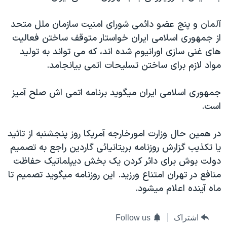
آلمان و پنج عضو دائمی شورای امنيت سازمان ملل متحد
از جمهوری اسلامی ايران خواستار متوقف ساختن فعاليت
های غنی سازی اورانيوم شده اند، که می تواند به توليد
مواد لازم برای ساختن تسليحات اتمی بيانجامد.
جمهوری اسلامی ايران ميگويد برنامه اتمی اش صلح آميز
است.
در همين حال وزارت امورخارجه آمريکا روز پنجشنبه از تائيد
يا تکذيب گزارش روزنامه بريتانيائی گاردين راجع به تصميم
دولت بوش برای دائر کردن يک بخش ديپلماتيک حفاظت
منافع در تهران امتناع ورزيد. اين روزنامه ميگويد تصميم تا
ماه آينده اعلام ميشود.
اشتراک
Follow us