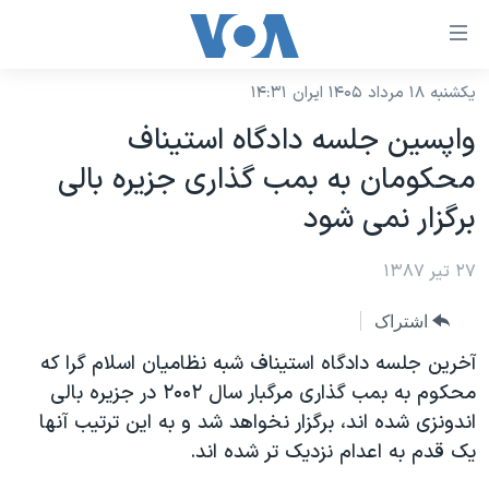
ینکهای
ابل
سترسی
یکشنبه ۱۸ مرداد ۱۴۰۵ ایران ۱۴:۳۱
خانه
هش
واپسین جلسه دادگاه استیناف
نسخه سبک وب‌سایت
ه
محکومان به بمب گذاری جزیره بالی
حتوای
موضوع ها
برگزار نمی شود
صلی
برنامه های تلویزیونی
ایران
هش
۲۷ تیر ۱۳۸۷
جدول برنامه ها
ه
آمریکا
فحه
صفحه‌های ویژه
جهان
اشتراک
صلی
فرکانس‌های صدای آمریکا
ورزشی
جام جهانی ۲۰۲۶
آخرین جلسه دادگاه استیناف شبه نظامیان اسلام گرا که
هش
پخش رادیویی
محکوم به بمب گذاری مرگبار سال ۲۰۰۲ در جزیره بالی
ه
گزیده‌ها
عملیات خشم حماسی
اندونزی شده اند، برگزار نخواهد شد و به این ترتیب آنها
ستجو
۲۵۰سالگی آمریکا
ویژه برنامه‌ها
یادگیری زبان انگلیسی
یک قدم به اعدام نزدیک تر شده اند.
ویدیوها
بایگانی برنامه‌های تلویزیونی