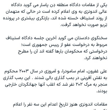
یکی از مقامات دادگاه منطقه دِن پاسار می گوید دادگاه
دنبال کنید
مستندها
فرهنگ و زندگی
عالی اندونزی به وی اعلام کرده است در حالی که متهمان
حقوق شهروندی
انتخابات ریاست جمهوری آمریکا ۲۰۲۴
از روند استیناف خسته شده اند، بازنگری بیشتری در پرونده
اقتصادی
حمله جمهوری اسلامی به اسرائیل
تِریو صورت نخواهد گرفت.
رمز مهسا
علم و فناوری
زبانهای مختلف
سخنگوی دادستان می گوید آخرین جلسه دادگاه استیناف
اسرائیل در جنگ
ورزش زنان در ایران
مربوط به درخواست عفو از رییس جمهوری است؛
گالری عکس
اعتراضات زن، زندگی، آزادی
درخواستی که محکومان بارها گفته اند آن را مطرح
نخواهند کرد.
آرشیو پخش زنده
مجموعه مستندهای دادخواهی
تریبونال مردمی آبان ۹۸
علی غفرون، امام سامودرا، و آمروزی در سال ۲۰۰۳ محکوم
دادگاه حمید نوری
به نقش آفرینی در بمب گذاری بالی شدند . این بمب گذاری
منجر به مرگ ۲۰۲ نفر شد که اغلب آنها جهانگردان خارجی
چهل سال گروگان‌گیری
بودند.
قانون شفافیت دارائی کادر رهبری ایران
اعتراضات مردمی آبان ۹۸
مقامات اندونزی هنوز تاریخ اعدام این سه نفر را اعلام